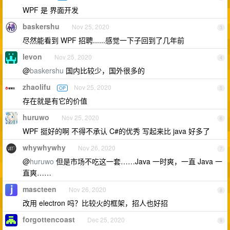
WPF 是 界面开发
baskershu
Nov 25, 2020
3
尽然能看到 WPF 招聘......感觉一下子回到了几年前
levon
Nov 25, 2020
4
@
baskershu
国内比较少，国外很多的
zhaolifu
Nov 25, 2020
OP
5
存在就是有它的价值
huruwo
Nov 25, 2020
6
WPF 挺好的啊 不得不承认 C#的优秀 写起来比 java 好多了
whywhywhy
Nov 26, 2020
7
@
huruwo
但是市场不吃这一套……Java 一时爽，一直 Java 一
直爽……
mascteen
Nov 26, 2020
8
改用 electron 吗？比较火的框架，招人也好招
forgottencoast
Dec 25, 2020
9