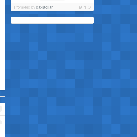
Promoted by
daxiaolian
PRO
1