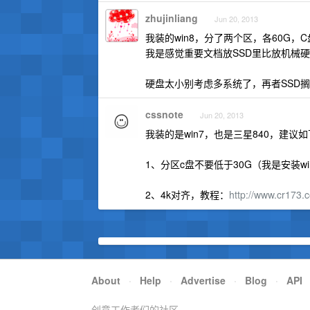
zhujinliang
Jun 20, 2013
我装的win8，分了两个区，各60G
我是感觉重要文档放SSD里比放机械
硬盘太小别考虑多系统了，再者SSD搁
cssnote
Jun 20, 2013
我装的是win7，也是三星840，建议
1、分区c盘不要低于30G（我是安装wi
2、4k对齐，教程：
http://www.cr173.
About
·
Help
·
Advertise
·
Blog
·
API
创意工作者们的社区