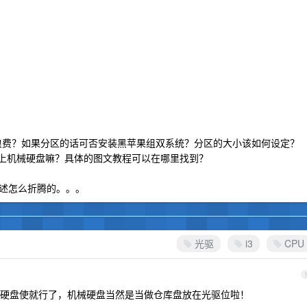
太浪费？如果分区的话可否安装黑苹果组双系统？分区的大小该如何设定？
装上机械硬盘嘛？具体的图文教程可以在哪里找到？
讲述怎么折腾的。。。
光驱
i3
CPU
硬盘使就行了，机械硬盘当然是当做仓库盘放在光驱位啦！