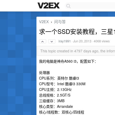
V2EX
问与答
›
求一个SSD安装教程，三星1
iray1991
·
Jun 20, 2013
· 4068 views
This topic created in 4797 days ago, the inf
我的电脑是神舟A560 i3，配置如下：
处理器
CPU系列：英特尔 酷睿i3
CPU型号：Intel 酷睿i3 330M
CPU主频：2.13GHz
总线规格：2.5GT/S
三级缓存：3MB
核心类型：Arrandale
核心/线程数：双核心/四线程