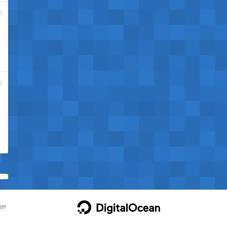
2
3
ge