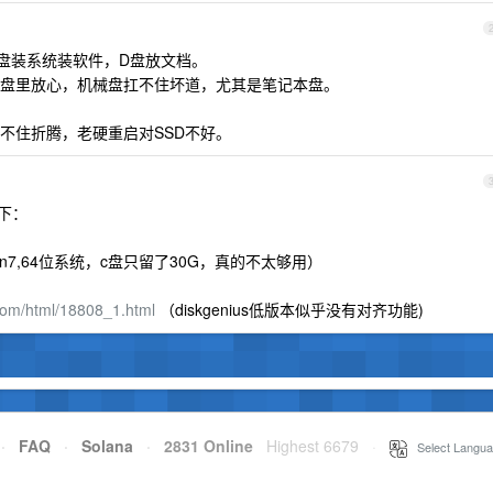
，C盘装系统装软件，D盘放文档。
硬盘里放心，机械盘扛不住坏道，尤其是笔记本盘。
不住折腾，老硬重启对SSD不好。
如下：
n7,64位系统，c盘只留了30G，真的不太够用）
com/html/18808_1.html
（diskgenius低版本似乎没有对齐功能)
·
FAQ
·
Solana
·
2831 Online
Highest 6679
·
Select Langua