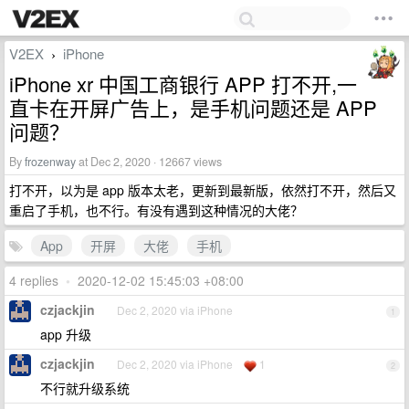
V2EX
iPhone
›
iPhone xr 中国工商银行 APP 打不开,一
直卡在开屏广告上，是手机问题还是 APP
问题？
By
frozenway
at Dec 2, 2020 · 12667 views
打不开，以为是 app 版本太老，更新到最新版，依然打不开，然后又
重启了手机，也不行。有没有遇到这种情况的大佬？
App
开屏
大佬
手机
4 replies
•
2020-12-02 15:45:03 +08:00
czjackjin
Dec 2, 2020 via iPhone
1
app 升级
czjackjin
Dec 2, 2020 via iPhone
1
2
不行就升级系统