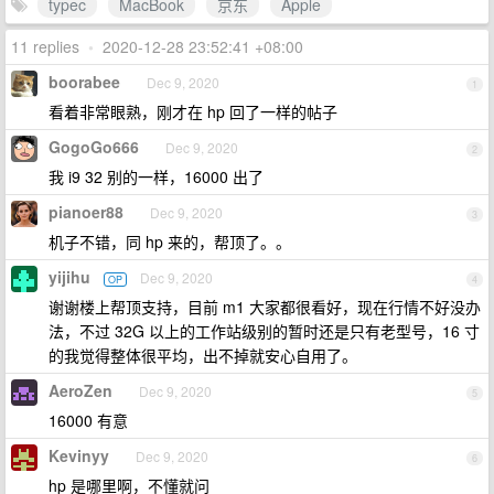
typec
MacBook
京东
Apple
11 replies
•
2020-12-28 23:52:41 +08:00
boorabee
Dec 9, 2020
1
看着非常眼熟，刚才在 hp 回了一样的帖子
GogoGo666
Dec 9, 2020
2
我 i9 32 别的一样，16000 出了
pianoer88
Dec 9, 2020
3
机子不错，同 hp 来的，帮顶了。。
yijihu
Dec 9, 2020
OP
4
谢谢楼上帮顶支持，目前 m1 大家都很看好，现在行情不好没办
法，不过 32G 以上的工作站级别的暂时还是只有老型号，16 寸
的我觉得整体很平均，出不掉就安心自用了。
AeroZen
Dec 9, 2020
5
16000 有意
Kevinyy
Dec 9, 2020
6
hp 是哪里啊，不懂就问