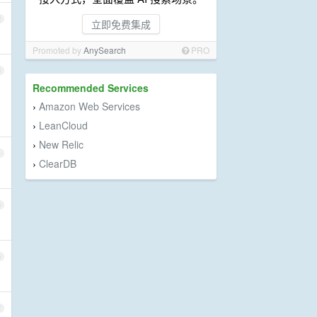
2
立即免费集成
Promoted by
AnySearch
PRO
3
Recommended Services
Amazon Web Services
›
LeanCloud
›
New Relic
›
4
ClearDB
›
5
6
7