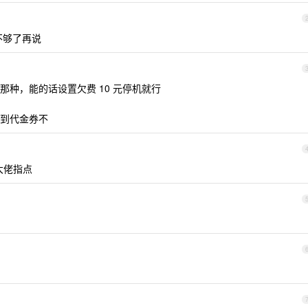
不够了再说
种，能的话设置欠费 10 元停机就行
到代金券不
大佬指点