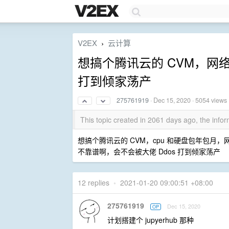
V2EX
云计算
›
想搞个腾讯云的 CVM，网络
打到倾家荡产
275761919
·
Dec 15, 2020
· 5054 views
This topic created in 2061 days ago, the inf
想搞个腾讯云的 CVM，cpu 和硬盘包年包
不靠谱啊，会不会被大佬 Ddos 打到倾家荡产
12 replies
•
2021-01-20 09:00:51 +08:00
275761919
Dec 15, 2020
OP
计划搭建个 jupyerhub 那种