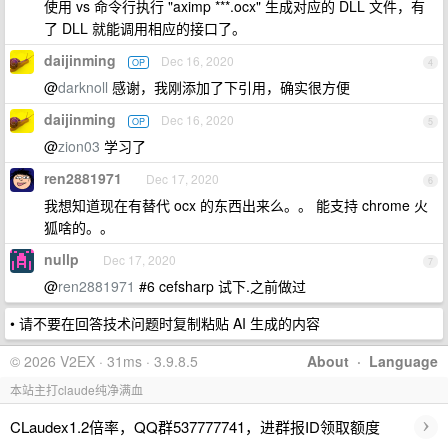
使用 vs 命令行执行 "aximp ***.ocx" 生成对应的 DLL 文件，有
了 DLL 就能调用相应的接口了。
daijinming
Dec 16, 2020
OP
4
@
darknoll
感谢，我刚添加了下引用，确实很方便
daijinming
Dec 16, 2020
OP
5
@
zion03
学习了
ren2881971
Dec 17, 2020
6
我想知道现在有替代 ocx 的东西出来么。。 能支持 chrome 火
狐啥的。。
nullp
Dec 17, 2020
7
@
ren2881971
#6 cefsharp 试下.之前做过
• 请不要在回答技术问题时复制粘贴 AI 生成的内容
© 2026 V2EX · 31ms · 3.9.8.5
About
·
Language
本站主打claude纯净满血
›
CLaudex1.2倍率，QQ群537777741，进群报ID领取额度