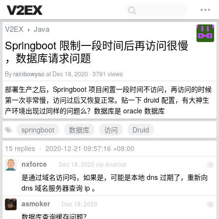
V2EX
Java
›
Springboot 限制一段时间后再访问很慢
，数据库请求问题
By
rainbowyao
at Dec 18, 2020 · 3791 views
部署生产之后，Springboot 项目闲置一段时间不访问，再访问的时候
第一次非常慢，访问过后又恢复正常。贴一下 druid 配置，有大神生
产环境出现过同样的问题么？数据库是 oracle 数据库
springboot
数据库
访问
Druid
15 replies
•
2020-12-21 09:57:16 +08:00
nxforce
Dec 18, 2020 via Android
1
是通过域名访问吗，如果是，可能是本地 dns 过期了，重新向
dns 域名服务器查询 ip 。
asmoker
Dec 18, 2020
2
数据库查询缓存问题？