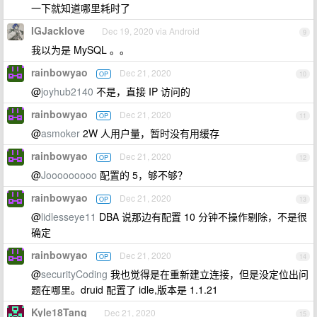
一下就知道哪里耗时了
IGJacklove
Dec 19, 2020 via Android
9
我以为是 MySQL 。。
rainbowyao
Dec 21, 2020
OP
10
@
joyhub2140
不是，直接 IP 访问的
rainbowyao
Dec 21, 2020
OP
11
@
asmoker
2W 人用户量，暂时没有用缓存
rainbowyao
Dec 21, 2020
OP
12
@
Jooooooooo
配置的 5，够不够？
rainbowyao
Dec 21, 2020
OP
13
@
lidlesseye11
DBA 说那边有配置 10 分钟不操作剔除，不是很
确定
rainbowyao
Dec 21, 2020
OP
14
@
securityCoding
我也觉得是在重新建立连接，但是没定位出问
题在哪里。druid 配置了 idle,版本是 1.1.21
Kyle18Tang
Dec 21, 2020
15