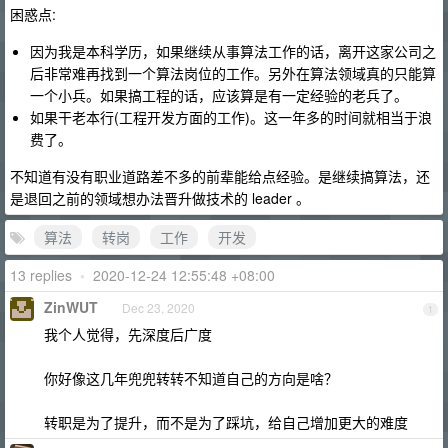
困惑点:
因为我是本科学历，如果继续从事算法工作的话，离开这家公司之
后非常难再找到一个算法岗位的工作。另外在算法领域真的只能算
一个小兵。如果搞工程的话，应该算是有一定经验的老兵了。
如果干老本行(工程开发方面的工作)。这一年多的时间就相当于浪
费了。
不知道有没有职业道路差不多的前辈能给点经验。是继续搞算法，还
是退回之前的领域想办法晋升做技术的 leader 。
算法
转岗
工作
开发
13 replies
•
2020-12-24 12:55:48 +08:00
ZinWUT
Dec 23, 2020
1
我个人觉得，先深度后广度
你好像这几年兜兜转转不知道自己的方向是啥？
转职是为了提升，而不是为了踩坑，给自己增加更大的难度