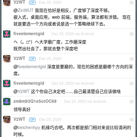
V2WT
Dec 23, 2020
OP
2
@
ZinWUT
我现在恰好是相反，广度够了深度不够。
嵌入式，桌面应用，web 前端，服务端，算法都有涉猎。 现在
就是要选一个方向或者说是选一个策略继续下去。
fiveelementgid
Dec 23, 2020 via Android
3
ヘ（。□°）ヘ大学磨广度，工作磨深度
既然出社会了，那就去整个深度吧
V2WT
Dec 23, 2020
OP
4
@
fiveelementgid
深度是要磨的，现在的困惑是磨哪个方向的深
度。
fiveelementgid
Dec 23, 2020 via Android
5
@
V2WT
这个你自己决定吧.......自己最清楚自己应该做啥
zm8m93Q1e5otOC69
Dec 23, 2020 via Android
6
领导真好
V2WT
Dec 23, 2020
OP
7
@
beichenhpy
机缘巧合吧。两次都是部门相对来说比较清闲的
时候。