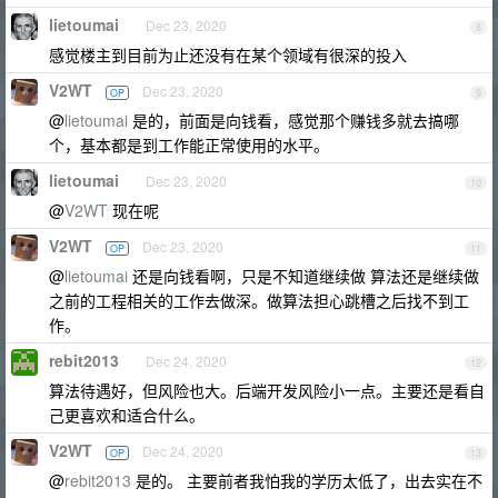
lietoumai
Dec 23, 2020
8
感觉楼主到目前为止还没有在某个领域有很深的投入
V2WT
Dec 23, 2020
OP
9
@
lietoumai
是的，前面是向钱看，感觉那个赚钱多就去搞哪
个，基本都是到工作能正常使用的水平。
lietoumai
Dec 23, 2020
10
@
V2WT
现在呢
V2WT
Dec 23, 2020
OP
11
@
lietoumai
还是向钱看啊，只是不知道继续做 算法还是继续做
之前的工程相关的工作去做深。做算法担心跳槽之后找不到工
作。
rebit2013
Dec 24, 2020
12
算法待遇好，但风险也大。后端开发风险小一点。主要还是看自
己更喜欢和适合什么。
V2WT
Dec 24, 2020
OP
13
@
rebit2013
是的。 主要前者我怕我的学历太低了，出去实在不