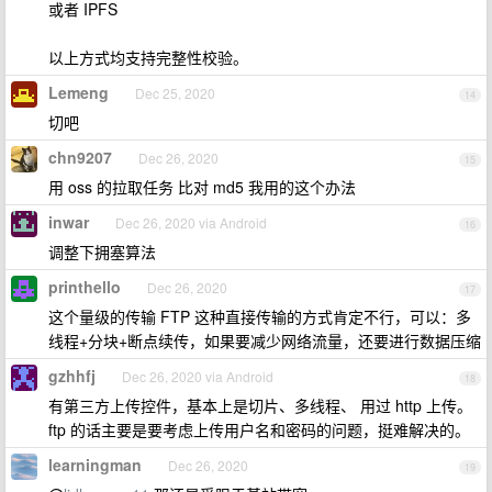
或者 IPFS
以上方式均支持完整性校验。
Lemeng
Dec 25, 2020
14
切吧
chn9207
Dec 26, 2020
15
用 oss 的拉取任务 比对 md5 我用的这个办法
inwar
Dec 26, 2020 via Android
16
调整下拥塞算法
printhello
Dec 26, 2020
17
这个量级的传输 FTP 这种直接传输的方式肯定不行，可以：多
线程+分块+断点续传，如果要减少网络流量，还要进行数据压缩
gzhhfj
Dec 26, 2020 via Android
18
有第三方上传控件，基本上是切片、多线程、 用过 http 上传。
ftp 的话主要是要考虑上传用户名和密码的问题，挺难解决的。
learningman
Dec 26, 2020
19