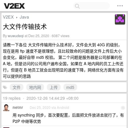
V2EX
Java
›
大文件传输技术
By
wuwudeqi
at Dec 25, 2020 · 6087 views
请教一下各位 大文件传输用什么技术好，文件会大到 40G 的级别，
现在是用 ftp 速度不是很理想，且比较致命的问题是文件上传后大小
会变化，最好自带 md5 校验。 第二个问题是服务器是公司部署的在
A 地，但是访问的公司用户遍布全国，如果在 A 地内网的员工上传还
行，但是在 B 地员工就会出现明显的速度下降，网络优化方面有没有
可以提供的思路
文件
地内网
上传
md5
19 replies
•
2020-12-26 14:44:29 +08:00
netnr
Dec 25, 2020 via Android
1
用 syncthing 同步，首次要配置，后面把文件放进去就行了，有
P2P 中继等优势