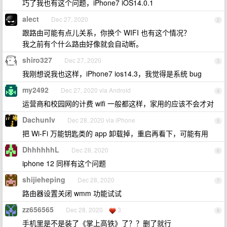
巧了我也有这个问题，iPhone7 iOS14.0.1
alect
Dec 27, 2020
2
跟路由可能有点儿关系，你换个 WIFI 也有这个情况？
我之前有个什么路由好像就会自动断。
shiro327
Dec 27, 2020
3
我刚想说我也这样，iPhone7 ios14.3，我觉得是系统 bug
my2492
Dec 27, 2020 via Android
4
运营商和校园网的计费 wifi 一般都这样，家用的应该不会才对
Dachunlv
Dec 28, 2020 via iPhone
5
把 Wi-Fi 万能钥匙类的 app 卸载掉，重启再看下，可能有用
DhhhhhhL
Dec 28, 2020
6
iphone 12 同样有这个问题
shijieheping
Dec 28, 2020
7
路由器设置关闭 wmm 功能试试
zz656565
Dec 28, 2020
3
8
手机里是不是装了《掌上高铁》了？？删了就行