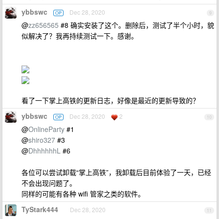
ybbswc
Dec 28, 2020
OP
9
@
zz656565
#8 确实安装了这个。删除后，测试了半个小时，貌
似解决了？我再持续测试一下。感谢。
看了一下掌上高铁的更新日志，好像是最近的更新导致的？
ybbswc
Dec 28, 2020
2
OP
10
@
OnlineParty
#1
@
shiro327
#3
@
DhhhhhhL
#6
各位可以尝试卸载“掌上高铁”，我卸载后目前体验了一天，已经
不会出现问题了。
同样的可能有各种 wifi 管家之类的软件。
TyStark444
Dec 28, 2020
11