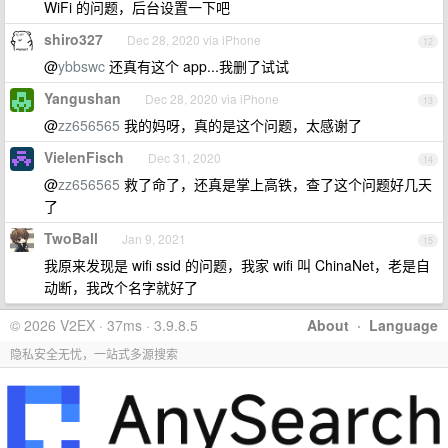
WiFi 的问题，后台设置一下吧
shiro327
Dec 28, 2020 via iPhone
12
@
ybbswc
还真有这个 app...我删了试试
Yangushan
Dec 28, 2020 via iPhone
13
@
zz656565
我的妈呀，真的是这个问题，太感谢了
VielenFisch
Dec 31, 2020
14
@
zz656565
救了命了，还真是掌上高铁，查了这个问题好几天
了
TwoBall
Jan 9, 2021
15
我原来发现是 wifi ssid 的问题，我家 wifi 叫 ChinaNet，老是自
动断，我改个名字就好了
© 2026 V2EX · 37ms · 3.9.8.5
About
·
Language
隐私安全无忧，一站式多源搜索