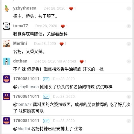
yzbythesea
Dec 28, 2020
1
1
德庄，桥头，被干服了。
toma77
Dec 28, 2020
1
2
我觉得底料随便，关键看蘸料
Merlini
Dec 28, 2020
1
3
名扬，又香又辣。
dethan
Dec 28, 2020 via Android
1
4
不咋辣 但是香！海底捞浓香牛油锅底 好吃的一批
17600811011
Dec 28, 2020
OP
5
@
yzbythesea
刚刚买了桥头的和名扬的特辣 试试咋样
17600811011
Dec 28, 2020
OP
6
@
toma77
蘸料买的六婆辣椒面，成都的朋友推荐的 吃了好几次
了 味道确实可以
17600811011
Dec 28, 2020
OP
7
@
Merlini
名扬特辣已经安排上了 坐等