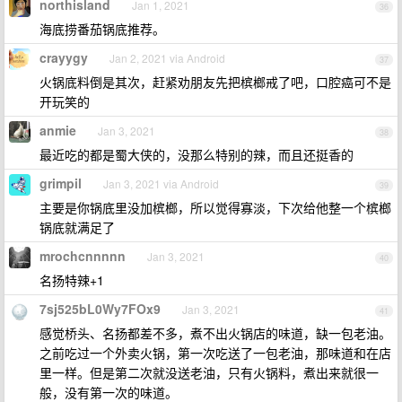
northisland
Jan 1, 2021
36
海底捞番茄锅底推荐。
crayygy
Jan 2, 2021 via Android
37
火锅底料倒是其次，赶紧劝朋友先把槟榔戒了吧，口腔癌可不是
开玩笑的
anmie
Jan 3, 2021
38
最近吃的都是蜀大侠的，没那么特别的辣，而且还挺香的
grimpil
Jan 3, 2021 via Android
39
主要是你锅底里没加槟榔，所以觉得寡淡，下次给他整一个槟榔
锅底就满足了
mrochcnnnnn
Jan 3, 2021
40
名扬特辣+1
7sj525bL0Wy7FOx9
Jan 3, 2021
41
感觉桥头、名扬都差不多，煮不出火锅店的味道，缺一包老油。
之前吃过一个外卖火锅，第一次吃送了一包老油，那味道和在店
里一样。但是第二次就没送老油，只有火锅料，煮出来就很一
般，没有第一次的味道。