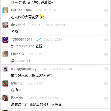
顺带 @我 我也想知道后续~
PerFectTime
Dec 31, 2020
29
吃太辣的会菊花痛
tinycold
Dec 31, 2020 via Android
30
名扬+1
17600811011
Dec 31, 2020
OP
31
@
PerFectTime
铁腚
LiubaiQ
Jan 1, 2021
32
@
dethan
+1
wangyanyansg
Jan 1, 2021 via iPhone
33
推荐好人家，魏氏火锅底料
h3nng
Jan 1, 2021
34
名扬+1
Bestda
Jan 1, 2021 via iPhone
35
海底涝牛油 油是真的多！ 不推荐