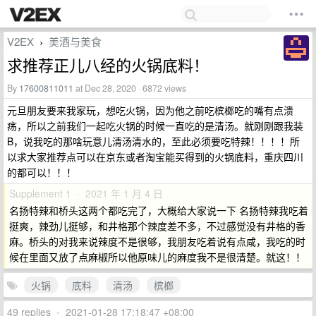
V2EX
美酒与美食
›
求推荐正儿八经的火锅底料！
By
17600811011
at Dec 28, 2020 · 6872 views
元旦朋友要来我家玩，想吃火锅，因为他之前吃槟榔吃的嘴有点溃
疡，所以之前我们一起吃火锅的时候一直吃的是清汤。就刚刚跟我装
B，说我吃的那啥玩意儿清汤清水的，至此必须要吃特辣！！！！所
以求大家推荐点可以在京东或者淘宝能买得到的火锅底料，重庆四川
的都可以！！！
Supplement 1 · 2021 年 1 月 4 日
名扬特辣和桥头这两个都吃完了，大概给大家说一下 名扬特辣我吃着
挺爽，辣劲儿挺够，和井格那个辣度差不多，不过感觉没有井格的香
麻。桥头的对我来说辣度不是很够，我朋友吃着说有点咸，我吃的时
候在里面又放了点麻椒所以他原味儿的麻度我不是很清楚。就这！！
火锅
底料
清汤
槟榔
49 replies
•
2021-01-28 17:18:47 +08:00