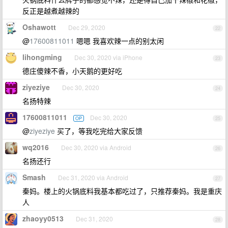
反正是越煮越辣的
Oshawott
Dec 29, 2020
22
@
17600811011
嗯嗯 我喜欢辣一点的别太闲
lihongming
Dec 30, 2020 via iPhone
23
德庄傻辣不香，小天鹅的更好吃
ziyeziye
Dec 30, 2020
24
名扬特辣
17600811011
Dec 30, 2020
OP
25
@
ziyeziye
买了，等我吃完给大家反馈
wq2016
Dec 30, 2020 via Android
26
名扬还行
Smash
Dec 31, 2020 via Android
27
秦妈。楼上的火锅底料我基本都吃过了，只推荐秦妈。我是重庆
人
zhaoyy0513
Dec 31, 2020
28