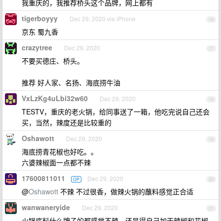
我重庆的，我推荐桥头这个品牌，网上都有
tigerboyyy
Dec 29, 2020 via iPhone
16
京东 蜀九香
crazytree
Dec 29, 2020
17
不要买德庄、桥头。
推荐 好人家、名扬、海底捞牛油
VxLzKg4uLbi32w60
Dec 29, 2020
18
TESTV，重庆的老火锅，给同事送了一箱，他吃完说自己还会
买，当然，辣度还是比较重的
Oshawott
Dec 29, 2020
19
海底捞青花椒也好吃。。
六婆辣椒面一点都不辣
17600811011
Dec 29, 2020
OP
20
@
Oshawott
不辣 不过很香，做辣火锅的蘸料感觉正合适
wanwaneryide
Dec 29, 2020
21
火锅底料什么牌子的都感觉不辣，还是得自己加干辣椒和花椒，