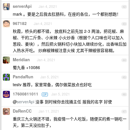
serverApi
Jan 4, 2021
42
mark 。要是之后我去肛肠科，在座的各位，一个都别想跑！
967182
Jan 4, 2021
43
秋霞，桥头的都不错， 放底料之前先加 2-3 两油，把花椒、麻
椒、干的二斤条、小米辣 小火炒香（根据个人口味也可以加入
葱段、姜块），然后把火锅料切小块加入继续炒化，出香味后加
入热水开吃。 炒麻椒辣椒注意火候 尤其干辣椒很容易糊。
Meridian
Jan 4, 2021
44
蜀九香 +10086
PandaRun
Jan 5, 2021
45
testv 推荐，家里常备，偶尔做菜放点也好吃
17600811011
Jan 5, 2021
OP
46
@
serverApi
没事 到时候你去找捅主任 报我的名字 好使
DaRenCC
Jan 11, 2021
47
重庆三九火锅还不错，我疫情一个人吃饭，随便买的煮一锅吃一
天，第二天没拉肚子，