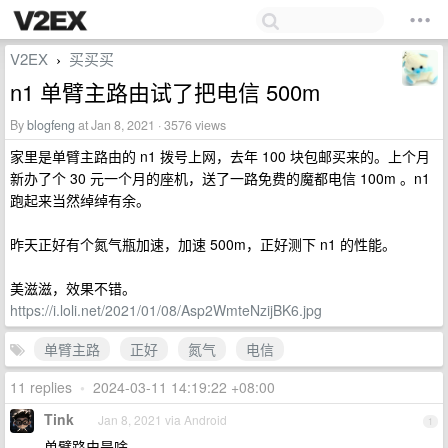
V2EX
买买买
›
n1 单臂主路由试了把电信 500m
By
blogfeng
at Jan 8, 2021 · 3576 views
家里是单臂主路由的 n1 拨号上网，去年 100 块包邮买来的。上个月
新办了个 30 元一个月的座机，送了一路免费的魔都电信 100m 。n1
跑起来当然绰绰有余。
昨天正好有个氮气瓶加速，加速 500m，正好测下 n1 的性能。
美滋滋，效果不错。
https://i.loli.net/2021/01/08/Asp2WmteNzijBK6.jpg
单臂主路
正好
氮气
电信
11 replies
•
2024-03-11 14:19:22 +08:00
Tink
Jan 8, 2021 via Android
1
单臂路由是啥