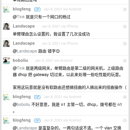
blogfeng
Jan 8, 2021 via Android
OP
2
@
Tink
就是只有一个网口的杨过
Landscape
Jan 8, 2021 via iPhone
3
单臂理由怎么设置的，我设置了几次没成功
Landscape
Jan 8, 2021 via iPhone
4
@
Landscape
路由 错字😌
boboliu
Jan 8, 2021 via Android
5
@
Tink
就是两级网关，单臂路由是第二级的网关机，上级路由
器 dhcp 把 gateway 切过来，以此来处理一些吃性能的玩意。
家用这玩意就是没有软路由还想搞扭曲的人搞出来的扭曲操作（
blogfeng
Jan 8, 2021 via Android
OP
6
@
boboliu
不好意思，我是 n1 主管一切，dhcp，拨号都在 n1
。
blogfeng
Jan 8, 2021 via Android
OP
7
@
Landscape
是蛮复杂的，一两句话说不清。一个 vlan 交换