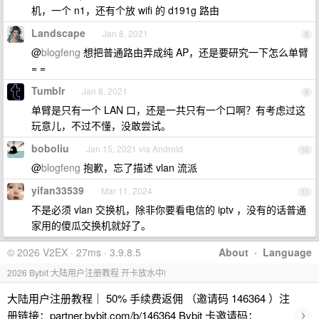
机，一个 n1，还有个放 wifi 的 d191g 路由
Landscape
Jan 8, 2021
8
@
blogfeng
想把普通路由弄成纯 AP，还是要研究一下怎么单臂
= =
Tumblr
Jan 8, 2021
9
单臂是只有一个 LAN 口，还是一共只有一个口啊？有考虑过这
玩意儿，不过不懂，没敢尝试。
boboliu
Jan 15, 2021 via Android
10
@
blogfeng
抱歉，忘了描述 vlan 流派
yifan33539
Mar 11, 2024
11
不是必须 vlan 交换机，除非你要看电信的 iptv ，没有的话普通
家用的傻瓜交换机就好了。
© 2026 V2EX · 27ms · 3.9.8.5
About
·
Language
2026 Bybit 大陆用户注册教程 开卡放水中!
大陆用户注册教程｜ 50% 手续费返佣 （邀请码 146364 ）注
›
册链接：partner.bybit.com/b/146364 Bybit 卡邀请码：