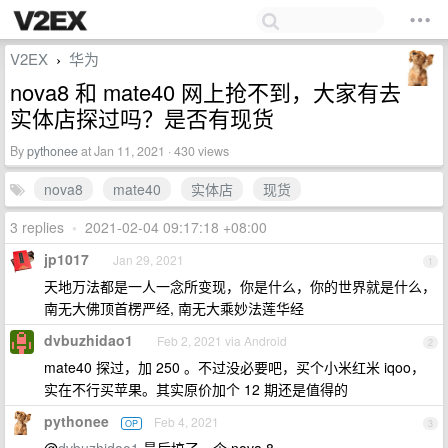
V2EX
华为
›
nova8 和 mate40 网上抢不到，大家有去
实体店探过吗？是否有现货
By
pythonee
at Jan 11, 2021 · 430 views
nova8
mate40
实体店
现货
3 replies
•
2021-02-04 09:17:18 +08:00
jp1017
Jan 29, 2021
1
天地万法都是一人一念所变现，你是什么，你的世界就是什么，
南无大佛顶首楞严经, 南无大乘妙法莲华经
dvbuzhidao1
Feb 2, 2021 via Android
2
mate40 探过，加 250 。不过没必要吧，买个小米红米 iqoo，
实在不行买苹果。其实原价加个 12 期还是值得的
pythonee
Feb 4, 2021
OP
3