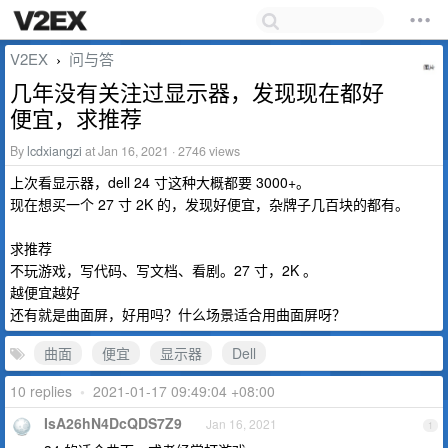
V2EX
问与答
›
几年没有关注过显示器，发现现在都好
便宜，求推荐
By
lcdxiangzi
at Jan 16, 2021 · 2746 views
上次看显示器，dell 24 寸这种大概都要 3000+。
现在想买一个 27 寸 2K 的，发现好便宜，杂牌子几百块的都有。
求推荐
不玩游戏，写代码、写文档、看剧。27 寸，2K 。
越便宜越好
还有就是曲面屏，好用吗？什么场景适合用曲面屏呀？
曲面
便宜
显示器
Dell
10 replies
•
2021-01-17 09:49:04 +08:00
IsA26hN4DcQDS7Z9
Jan 16, 2021
1