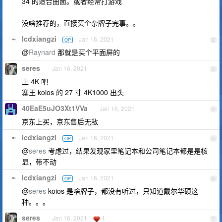
34 的适合曲面。或者经常打游戏
没啥推荐的，直接买个杂牌子完事。。
lcdxiangzi
Jan 16, 2021
OP
2
@
Raynard
那就是买个平面屏的
seres
Jan 16, 2021
3
上 4K 吧
寨王 koios 的 27 寸 4K1000 出头
40EaE5uJO3Xt1VVa
Jan 16, 2021
4
京东上买，京东售后无敌
lcdxiangzi
Jan 16, 2021
OP
5
@
seres
考虑过，结果发现家里笔记本和公司笔记本都是是核
显，带不动
lcdxiangzi
Jan 16, 2021
OP
6
@
seres
koios 是啥牌子，都没有听过，只知道戴尔华硕这
种。。。
seres
Jan 16, 2021
1
7