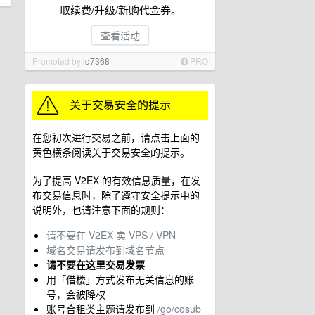
取续费/升级/新购代金券。
查看活动
Promoted by
id7368
PRO
在您初次进行交易之前，请点击上面的
黄色横条阅读关于交易安全的提示。
为了提高 V2EX 的有效信息质量，在发
布交易信息时，除了遵守安全提示中的
说明外，也请注意下面的规则：
请不要在 V2EX 卖 VPS / VPN
域名交易请发布到域名节点
请不要在这里交易发票
用「借楼」方式发布无关信息的账
号，会被降权
账号合租类主题请发布到
/go/cosub