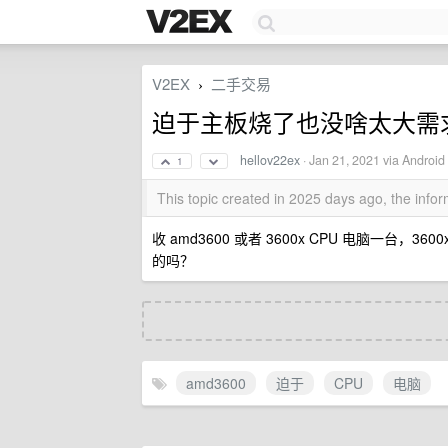
V2EX
二手交易
›
迫于主板烧了也没啥太大需
hellov22ex
·
Jan 21, 2021
via Android 
1
This topic created in 2025 days ago, the inf
收 amd3600 或者 3600x CPU 电脑一台
的吗？
amd3600
迫于
CPU
电脑