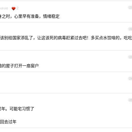
2
ndroid
2
身之时，心里早有准备，情绪稳定
2
该别给国家添乱了，让这该死的病毒赶紧过去吧！多买点水饺啥的，吃吃
2
暗的屋子打开一扇窗户
2
2
过年。可能宅习惯了
回去过年