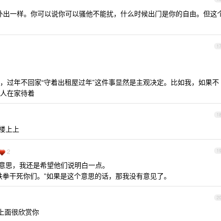
外出一样。你可以说你可以骚他不能扰，什么时候出门是你的自由。但这
1
，过年不回家“守着出租屋过年”这件事显然是主观决定。比如我，如果不
人在家待着
1
楼上上
2
1
意思，我还是希望他们说明白一点。
铁拳干死你们。”如果是这个意思的话，那我没有意见了。
2
上面很欣赏你