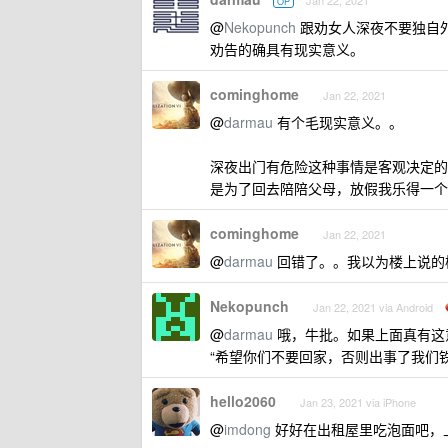
Jan 22, 2021
OP
@
Nekopunch
跟劝女人深夜不要独自
劝告的确具有现实意义。
cominghome
Jan 22, 2021
@
darmau
有个毛现实意义。。
深夜出门有危险这种事情是客观决定的
是为了回去陪陪父母，放假我乐得一个
cominghome
Jan 22, 2021
@
darmau
回错了。。我以为楼上说的
Nekopunch
Jan 22, 2021 via Android
@
darmau
哦，牛批。如果上面真有这
“希望你们不要回家，否则出事了我们
hello2060
Jan 23, 2021 via iPhone
@
imdong
好好在出租屋里吃泡面吧，