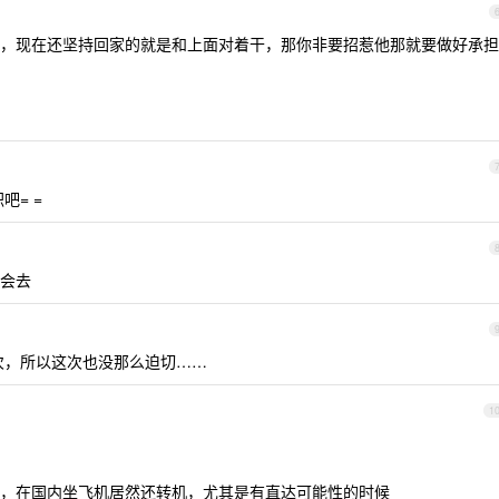
，现在还坚持回家的就是和上面对着干，那你非要招惹他那就要做好承担
吧= =
会去
次，所以这次也没那么迫切……
1
，在国内坐飞机居然还转机，尤其是有直达可能性的时候