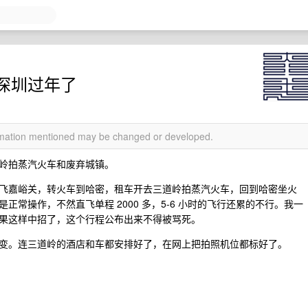
深圳过年了
ormation mentioned may be changed or developed.
岭拍蒸汽火车和废弃城镇。
飞嘉峪关，转火车到哈密，租车开去三道岭拍蒸汽火车，回到哈密坐火
常操作，不然直飞单程 2000 多，5-6 小时的飞行还累的不行。我一
果这样中招了，这个行程公布出来不得被骂死。
变。连三道岭的酒店和车都安排好了，在网上把拍照机位都标好了。