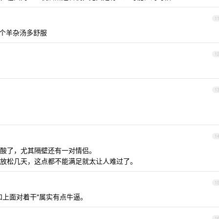
1
喝个羊杂汤多舒服
1
1
1
酸了，尤其隔壁还有一对情侣。
放松几天，这点都不能满足就太让人难过了。
1
和上面对着干"属实有点牛逼。
1