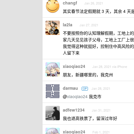
changf
Jan 26, 2021
其实春节法定假期就 3 天，其余 4 
la2la
Jan 27, 2021
不要按照你的认知理解假期，工地上的
家几天见见孩子父母，工地上工厂上很
我觉得这种就挺好，控制住中高风险的
人留下来
xiaoqiao24
Jan 28, 2021 via iPhone
朋友，新疆哪里的，我克州
darmau
Jan 28, 2021
OP
@
xiaoqiao24
我克市
adfew1234
Jan 31, 2021
我也退高铁票了，留深过年好
xiaoqiao24
Feb 1, 2021