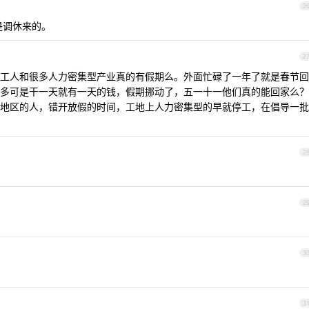
2
天是调休来的。
2
工人和很多人力密集型产业真的有假期么。外面忙碌了一年了就是春节回
多可是干一天就有一天的钱，假期挪动了，五一十一他们真的能回家么？
地区的人，错开放假的时间，工地上人力密集型的早就停工，在倡导一批
2
2
3
3