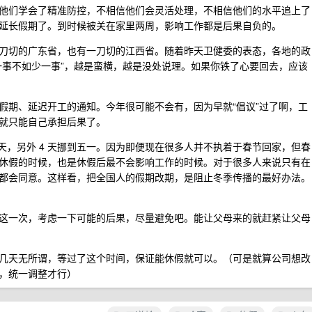
他们学会了精准防控，不相信他们会灵活处理，不相信他们的水平追上了
延长假期了。到时候被关在家里两周，影响工作都是后果自负的。
刀切的广东省，也有一刀切的江西省。随着昨天卫健委的表态，各地的政
一事不如少一事”，越是蛮横，越是没处说理。如果你铁了心要回去，应该
假期、延迟开工的通知。今年很可能不会有，因为早就“倡议”过了啊，工
就只能自己承担后果了。
3 天，另外 4 天挪到五一。因为即便现在很多人并不执着于春节回家，但春
休假的时候，也是休假后最不会影响工作的时候。对于很多人来说只有在
都会同意。这样看，把全国人的假期改期，是阻止冬季传播的最好办法。
这一次，考虑一下可能的后果，尽量避免吧。能让父母来的就赶紧让父母
几天无所谓，等过了这个时间，保证能休假就可以。（可是就算公司想改
，统一调整才行）