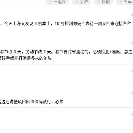
三道岭
哈密
休假
火车
今天上海又发现 3 例本土，10 号检测做完回去待一周又回来迎接各种
节改 3 天，劳动节改 7 天。春节要跨省流动的，必须检测+隔离，总之
+繁碎手续能打消很多人的年头。
这边还说低风险回深绿码就行，心烦