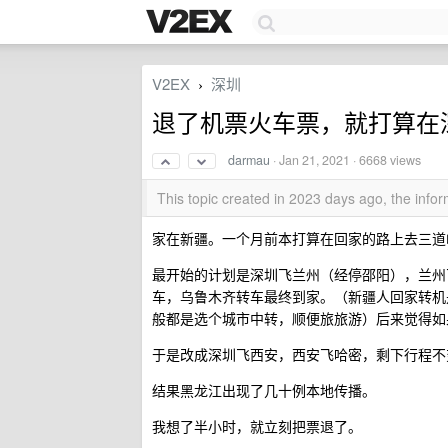
V2EX
深圳
›
退了机票火车票，就打算在
darmau
·
Jan 21, 2021
· 6668 views
This topic created in 2023 days ago, the inf
家在新疆。一个月前本打算在回家的路上去三道
最开始的计划是深圳飞兰州（经停邵阳），兰州
车，乌鲁木齐转车最终到家。（新疆人回家转机是正
般都是选个城市中转，顺便旅旅游）后来觉得如
于是改成深圳飞西安，西安飞哈密，剩下行程不
结果黑龙江出现了几十例本地传播。
我想了半小时，就立刻把票退了。