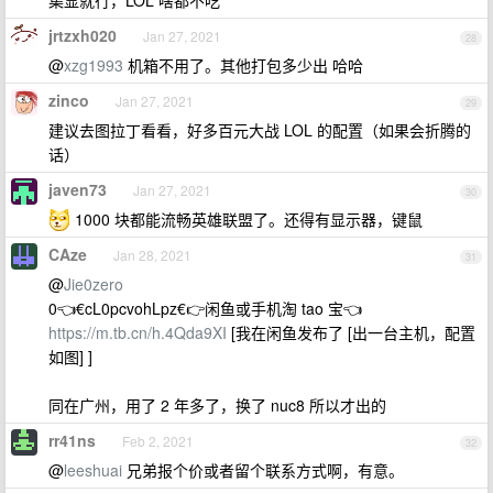
集显就行，LOL 啥都不吃
jrtzxh020
Jan 27, 2021
28
@
xzg1993
机箱不用了。其他打包多少出 哈哈
zinco
Jan 27, 2021
29
建议去图拉丁看看，好多百元大战 LOL 的配置（如果会折腾的
话）
javen73
Jan 27, 2021
30
1000 块都能流畅英雄联盟了。还得有显示器，键鼠
CAze
Jan 28, 2021
31
@
Jie0zero
0👈€cL0pcvohLpz€👉闲鱼或手机淘 tao 宝👈
https://m.tb.cn/h.4Qda9XI
[我在闲鱼发布了 [出一台主机，配置
如图] ]
同在广州，用了 2 年多了，换了 nuc8 所以才出的
rr41ns
Feb 2, 2021
32
@
leeshuai
兄弟报个价或者留个联系方式啊，有意。