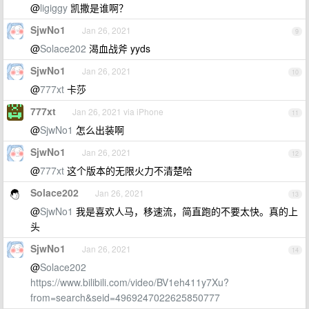
@
ligiggy
凯撒是谁啊？
SjwNo1
Jan 26, 2021
9
@
Solace202
渴血战斧 yyds
SjwNo1
Jan 26, 2021
10
@
777xt
卡莎
777xt
Jan 26, 2021 via iPhone
11
@
SjwNo1
怎么出装啊
SjwNo1
Jan 26, 2021
12
@
777xt
这个版本的无限火力不清楚哈
Solace202
Jan 26, 2021
13
@
SjwNo1
我是喜欢人马，移速流，简直跑的不要太快。真的上
头
SjwNo1
Jan 26, 2021
14
@
Solace202
https://www.bilibili.com/video/BV1eh411y7Xu?
from=search&seid=4969247022625850777