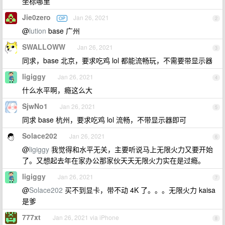
坐标哪里
Jie0zero
Jan 26, 2021
OP
2
@
lution
base 广州
SWALLOWW
Jan 26, 2021
3
同求，base 北京，要求吃鸡 lol 都能流畅玩，不需要带显示器
ligiggy
Jan 26, 2021
4
什么水平啊，瘾这么大
SjwNo1
Jan 26, 2021
5
同求 base 杭州，要求吃鸡 lol 流畅，不带显示器即可
Solace202
Jan 26, 2021
6
@
ligiggy
我觉得和水平无关，主要听说马上无限火力又要开始
了。又想起去年在家办公那家伙天天无限火力实在是过瘾。
ligiggy
Jan 26, 2021
7
@
Solace202
买不到显卡，带不动 4K 了。。。无限火力 kaisa
是爹
777xt
Jan 26, 2021 via iPhone
8