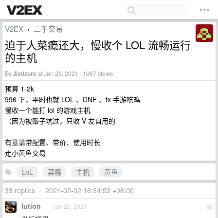
V2EX
二手交易
›
迫于人菜瘾还大，慢收个 LOL 流畅运行
的主机
By
Jie0zero
at Jan 26, 2021 · 1967 views
预算 1-2k
996 下，平时也就 LOL 、DNF 、tx 手游吃鸡
慢收一个能打 lol 的游戏主机
（因为被贩子坑过，只收 V 友自用的
有意请带配置、带价、使用时长
走小黄鱼交易
LoL
菜瘾
主机
黄鱼
33 replies
•
2021-02-02 16:34:53 +08:00
lution
Jan 26, 2021
1