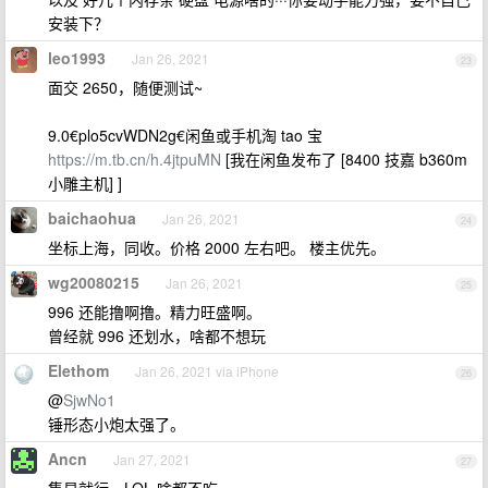
安装下？
leo1993
Jan 26, 2021
23
面交 2650，随便测试~
9.0€plo5cvWDN2g€闲鱼或手机淘 tao 宝
https://m.tb.cn/h.4jtpuMN
[我在闲鱼发布了 [8400 技嘉 b360m
小雕主机] ]
baichaohua
Jan 26, 2021
24
坐标上海，同收。价格 2000 左右吧。 楼主优先。
wg20080215
Jan 26, 2021
25
996 还能撸啊撸。精力旺盛啊。
曾经就 996 还划水，啥都不想玩
Elethom
Jan 26, 2021 via iPhone
26
@
SjwNo1
锤形态小炮太强了。
Ancn
Jan 27, 2021
27