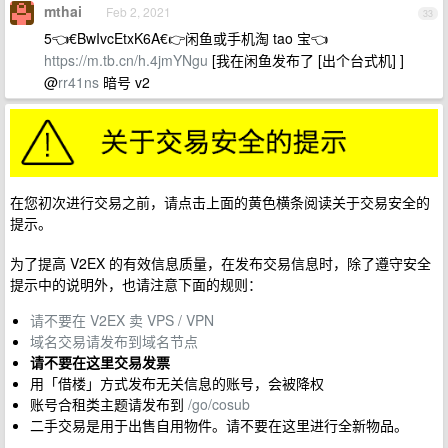
mthai
Feb 2, 2021
33
5👈€BwIvcEtxK6A€👉闲鱼或手机淘 tao 宝👈
https://m.tb.cn/h.4jmYNgu
[我在闲鱼发布了 [出个台式机] ]
@
rr41ns
暗号 v2
在您初次进行交易之前，请点击上面的黄色横条阅读关于交易安全的
提示。
为了提高 V2EX 的有效信息质量，在发布交易信息时，除了遵守安全
提示中的说明外，也请注意下面的规则：
请不要在 V2EX 卖 VPS / VPN
域名交易请发布到域名节点
请不要在这里交易发票
用「借楼」方式发布无关信息的账号，会被降权
账号合租类主题请发布到
/go/cosub
二手交易是用于出售自用物件。请不要在这里进行全新物品。