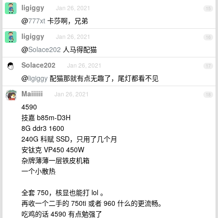
ligiggy
Jan 26, 2021
15
@
777xt
卡莎啊，兄弟
ligiggy
Jan 26, 2021
16
@
Solace202
人马得配猫
Solace202
Jan 26, 2021
17
@
ligiggy
配猫那就有点无趣了，尾灯都看不见
Maiiiiii
Jan 26, 2021
18
4590
技嘉 b85m-D3H
8G ddr3 1600
240G 科赋 SSD，只用了几个月
安钛克 VP450 450W
杂牌薄薄一层铁皮机箱
一个小散热
全套 750，核显也能打 lol 。
再收一个二手的 750ti 或者 960 什么的更流畅。
吃鸡的话 4590 有点勉强了