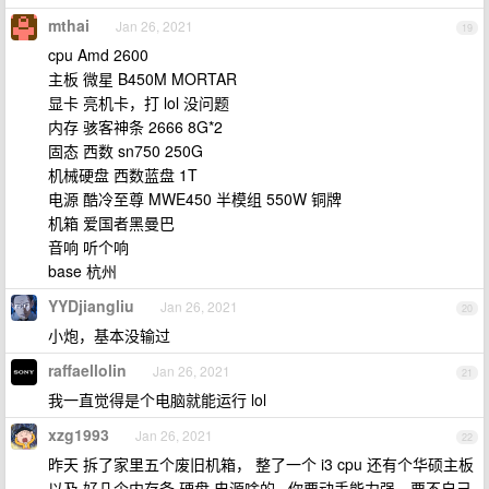
mthai
Jan 26, 2021
19
cpu Amd 2600
主板 微星 B450M MORTAR
显卡 亮机卡，打 lol 没问题
内存 骇客神条 2666 8G*2
固态 西数 sn750 250G
机械硬盘 西数蓝盘 1T
电源 酷冷至尊 MWE450 半模组 550W 铜牌
机箱 爱国者黑曼巴
音响 听个响
base 杭州
YYDjiangliu
Jan 26, 2021
20
小炮，基本没输过
raffaellolin
Jan 26, 2021
21
我一直觉得是个电脑就能运行 lol
xzg1993
Jan 26, 2021
22
昨天 拆了家里五个废旧机箱， 整了一个 i3 cpu 还有个华硕主板
以及 好几个内存条 硬盘 电源啥的···你要动手能力强，要不自己