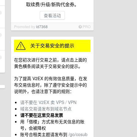
取续费/升级/新购代金券。
3
查看活动
Promoted by
id7368
PRO
4
5
在您初次进行交易之前，请点击上面的
黄色横条阅读关于交易安全的提示。
为了提高 V2EX 的有效信息质量，在发
布交易信息时，除了遵守安全提示中的
说明外，也请注意下面的规则：
请不要在 V2EX 卖 VPS / VPN
域名交易请发布到域名节点
请不要在这里交易发票
用「借楼」方式发布无关信息的账
号，会被降权
账号合租类主题请发布到
/go/cosub