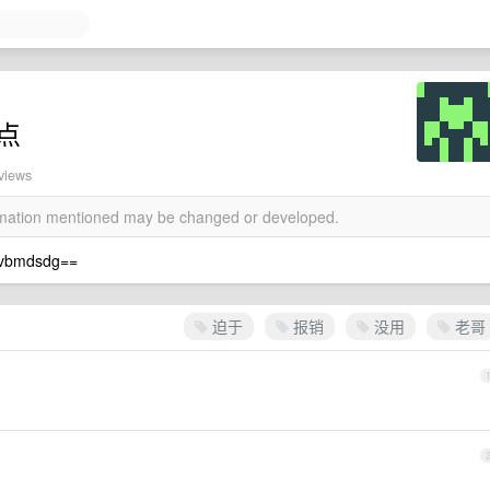
个点
views
ormation mentioned may be changed or developed.
mdsdg==
迫于
报销
没用
老哥