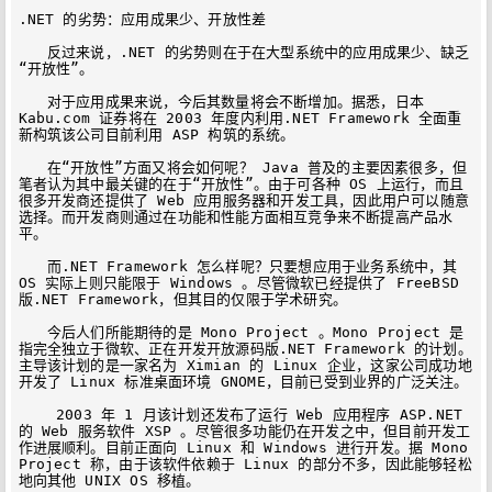
.NET 的劣势：应用成果少、开放性差

　　反过来说，.NET 的劣势则在于在大型系统中的应用成果少、缺乏
“开放性”。

　　对于应用成果来说，今后其数量将会不断增加。据悉，日本 
Kabu.com 证券将在 2003 年度内利用.NET Framework 全面重
新构筑该公司目前利用 ASP 构筑的系统。

　　在“开放性”方面又将会如何呢？ Java 普及的主要因素很多，但
笔者认为其中最关键的在于“开放性”。由于可各种 OS 上运行，而且
很多开发商还提供了 Web 应用服务器和开发工具，因此用户可以随意
选择。而开发商则通过在功能和性能方面相互竞争来不断提高产品水
平。

　　而.NET Framework 怎么样呢？只要想应用于业务系统中，其 
OS 实际上则只能限于 Windows 。尽管微软已经提供了 FreeBSD 
版.NET Framework，但其目的仅限于学术研究。

　　今后人们所能期待的是 Mono Project 。Mono Project 是
指完全独立于微软、正在开发开放源码版.NET Framework 的计划。
主导该计划的是一家名为 Ximian 的 Linux 企业，这家公司成功地
开发了 Linux 标准桌面环境 GNOME，目前已受到业界的广泛关注。

　　 2003 年 1 月该计划还发布了运行 Web 应用程序 ASP.NET 
的 Web 服务软件 XSP 。尽管很多功能仍在开发之中，但目前开发工
作进展顺利。目前正面向 Linux 和 Windows 进行开发。据 Mono 
Project 称，由于该软件依赖于 Linux 的部分不多，因此能够轻松
地向其他 UNIX OS 移植。
