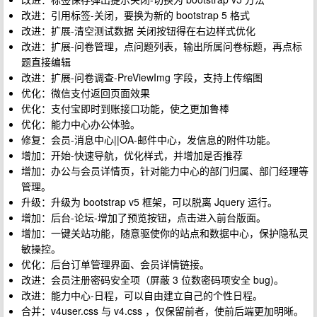
改进：引用标签-关闭，要换为新的 bootstrap 5 格式
改进：扩展-清空测试数据 关闭按钮得在右边样式优化
改进：扩展-问卷管理，点问题列表，输出所属问卷标题，再点标
题直接编辑
改进：扩展-问卷调查-PreViewImg 字段，支持上传缩图
优化：微信支付返回页面效果
优化：支付宝即时到账接口功能，使之更加鲁棒
优化：能力中心办公体验。
修复：会员-消息中心||OA-邮件中心，发信息的附件功能。
增加：开始-快速导航，优化样式，并增加是否推荐
增加：办公与会员详情页，针对能力中心的部门归属、部门经理等
管理。
升级：升级为 bootstrap v5 框架，可以脱离 Jquery 运行。
增加：后台-论坛-增加了预览按钮，点击进入前台版面。
增加：一键关站功能，随意驱使你的站点和数据中心，保护隐私灵
敏操控。
优化：后台订单管理界面、会员详情链接。
改进：会员注册密码安全项（屏蔽 3 位数密码项安全 bug)。
改进：能力中心-日程，可以自由建立自己的个性日程。
合并：v4user.css 与 v4.css ，仅保留前者，使前后端更加明晰。