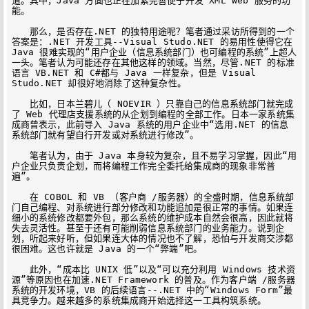
道。其中，Java 方面也正在加紧完善便于开发 XML Web 服务的功
能。

　　那么，是否存在.NET 的独特用途呢？笔者通过采访所得到的一个
答案是：.NET 开发工具--Visual Studo.NET 的易用性使得它在 
Java 很难实现的“用户企业（信息系统部门）也可编程的系统”上超人
一头。笔者认为可能还存在其他这样的领域。当然，尽管.NET 的标准
语言 VB.NET 和 C#都与 Java 一样复杂，但是 Visual 
Studo.NET 却很好地消除了这种复杂性。

　　比如，日本兰碧儿（ NOEVIR ）只靠自己的信息系统部门就完成
了 Web 代理店支援系统的从企划到编程的全部工作。日本一家系统集
成商曾表示，此前导入 Java 系统的用户企业中“选用.NET 的信息
系统部门就有望自行开发或对系统进行修改”。

　　笔者认为，由于 Java 本身较为复杂，且不易学习掌握，因此“用
户企业只负责企划，而将编程工作完全委托给集成商的现象非常普
遍”。

　　在 COBOL 和 VB （客户商 /服务器）的全盛时期，信息系统部
门自己编程、对系统进行部分修改和功能追加是很正常的事情。如果连
细小的系统修改都要外包，那么系统的维护成本自然会很高，因此就将
失去灵活性。甚至于还有可能削弱信息系统部门的业务能力。说到企
划，听起来好听，但如果连大体的情况也不了解，恐怕与开发商交涉都
很困难。这也许就是 Java 的一个“弊端”吧。

　　此外，“成本比 UNIX 低”以及“可以充分利用 Windows 技术资
源”等原因也在加速.NET Framework 的普及。作为客户端 /服务器
系统的开发环境，VB 的后续语言--.NET 中的“Windows Form”最
具竞争力。越来越多的系统集成商开始选择这一工具构筑系统。
