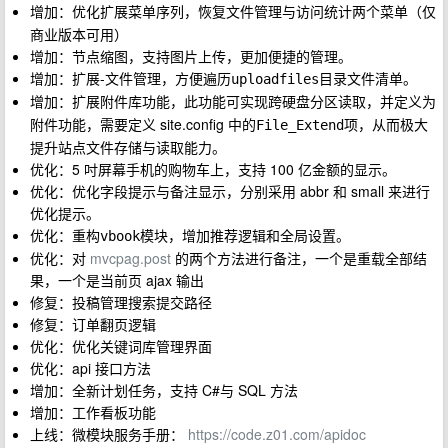
增加：优化扩展菜单序列，恢复
与
两个菜单（仅
文件管理
访问统计
商业版本可用）
增加：节点缩图，支持图片上传，更加便捷的管理。
增加：扩展-
，方便遍历
目录文件清单。
文件管理
uploadfiles
增加：
功能，此功能可实现跨硬盘分区读取，并定义为
扩展附件库
附件功能，需要定义 site.config 中的
项，从而极大
File_Extend
提升站点文件存储与读取能力。
优化：5 吋屏幕手机的购物车上，支持 100 亿金额的显示。
优化：优化字段提示与备注显示，分别采用 abbr 和 small 来进行
优化提示。
优化：重构
模块，增加推荐逻辑和全局设置。
vbook
优化：对
mvcpag.post
的两个方法进行备注，一个是重载全部结
果，一个是当前页 ajax 输出
修复：投稿管理搜索提交路径
修复：订单翻页逻辑
优化：优化关键词库管理界面
优化：api 接口方法
增加：全新计划任务，支持 C#与 SQL 方法
增加：工作看板功能
上线：微模块服务手册：
https://code.z01.com/apidoc