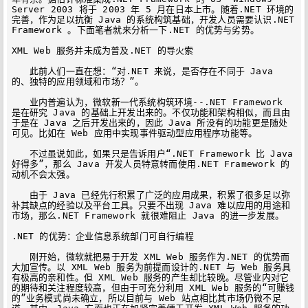
Server 2003 将于 2003 年 5 月在日本上市。随着.NET 环境的
完善，作为足以抗衡 Java 的系统构筑基础，开发人员需要认识.NET 
Framework 。下面笔者就来分析一下.NET 的优势与劣势。

XML Web 服务并未成为普及.NET 的导火索

　　此前人们一直在想：“对.NET 来说，是否存在不同于 Java 
的、独特的应用领域和市场？”。

　　业内普遍认为，微软新一代系统构筑环境--.NET Framework 
是在研究 Java 的基础上开发出来的。不仅功能和架构相似，而且由
于是在 Java 之后开发出来的，因此 Java 所没有的功能更是随处
可见。比如在 Web 应用中实现事件驱动型应用程序功能等。

　　不过虽说如此，如果只是告诉用户“.NET Framework 比 Java 
好得多”，那么 Java 开发人员特意转而使用.NET Framework 的
动机不会太强。

　　由于 Java 已经先行积累了广泛的应用成果，积累了很多足以弥
补其缺点的经验以及平台工具。只要不出现 Java 难以应用的用途和
市场，那么.NET Framework 就很难阻止 Java 的进一步发展。

.NET 的优势：企业信息系统部门可自行编程

　　刚开始，微软就把易于开发 XML Web 服务作为.NET 的优势而
大加宣传。以 XML Web 服务为前提而设计的.NET 与 Web 服务具
有极高的亲和性。但 XML Web 服务的产生却比较晚。尽管业内对它
的期待和关注程度较高，但由于可充分利用 XML Web 服务的“可赚钱
的”业务模式尚未确立，所以目前与 Web 站点相比其市场仍微不足