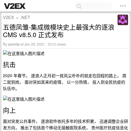
V2EX
.NET
›
五德凤雏-集成微模块史上最强大的逐浪
CMS v8.5.0 正式发布
By
zoomla
at Jan 29, 2021 · 3312 views
抗击
2020 年春节， 逐浪人正月初一就风尘朴朴的就走在回程的路上， 周
二就到岗， 面对突如其来的疫情， 以一分热情， 投入到全民抗疫的
队伍中。
向上
面对突发公共事件， 逐浪软件依托多年的技术积累， 迅速调整企业研
发方向， 推出了包括首个移动无接触医院系统， 贵州医疗抗疫信息化