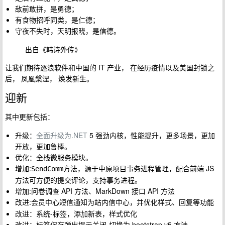
敌前敢拼，是勇德；
有食物招呼同类，是仁德；
守夜不失时，天明报晓，是信德。
出自《韩诗外传》
让我们期待逐浪软件和中国的 IT 产业， 在经历疫情以及美国封锁之
后， 凤凰槃涅， 焕发新生。
迎新
其中更新包括：
升级：
全面升级为.NET
5 强劲内核，性能提升，更多场景，更加
开放，更加鲁棒。
优化：全栈微服务模块。
增加:
方法，源于中原项目事务进程管理，配合前端 JS
SendComm
方法可方便的提交评论，支持事务进程。
增加:问卷调查 API 方法、MarkDown 接口 API 方法
改进:会员中心
为
，并优化样式、回复等功能
短信通知
站内信中心
改进：系统-标签，添加新表，样式优化
改进：标签保存弹出提示关闭-切换为 bootstrap v5 方法