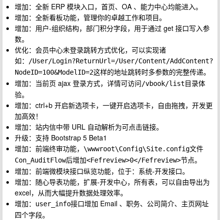
增加：全新 ERP 模块入口，首页、OA 、能力中心均能进入。
增加：全新看板功能，管理你的卓越工作和项目。
增加：用户-组织结构，部门积分字段，用于通过 get 接口写入参
数。
优化：会员中心未登录跳转方式优化，可以实现诸
如：
/User/Login?ReturnUrl=/User/Content/AddContent?
这样的地址跳转时多参数的完整传递。
NodeID=100&ModelID=2
增加：当前页 ajax 登录方式，详情可访问
目录体
/vbook/list
验。
增加：ctrl+b 开启新选项卡，一键开启选项卡，自由拖拽，开发更
加高效！
增加：站内信中带 URL 自动解析为可点击链接。
升级：支持 Bootstrap 5 Beta1
增加：前端终审功能，
文件
\wwwroot\Config\Site.config
后增加
节点。
Con_AuditFlow
<Fefreview>0</Fefreview>
增加：前端微模块接口纵览功能，位于：系统-开发接口。
增加：随心导表功能，扩展-开发中心，所有表，可以自由导出为
excel，从而大幅提升数据处理效率。
增加：
接口增加 Email 、职务、公司简介、主页网址
user_info
四个字段。