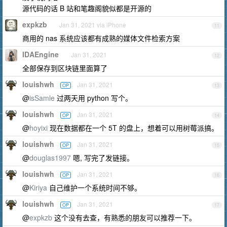
源代码的话 B 站和笔趣阁貌似都是开源的
expkzb
Jan 31, 2021 via iPhone
11
商用的 nas 系统应该都有成熟的媒体文件检索方案
IDAEngine
Jan 31, 2021
12
全部保存到区块链里面算了
louishwh
Jan 31, 2021
OP
13
@
isSamle
过两天用 python 写个。
louishwh
Jan 31, 2021
OP
14
@
hoyixi
现在数据都在一个 5T 的盘上，想着可以用树莓派搞。
louishwh
Jan 31, 2021
OP
15
@
douglas1997
嗯, 写完了发链接。
louishwh
Jan 31, 2021
OP
16
@
Kiriya
自己维护一个系统时间不够。
louishwh
Jan 31, 2021
OP
17
@
expkzb
这个没有去查，有熟悉的朋友可以推荐一下。