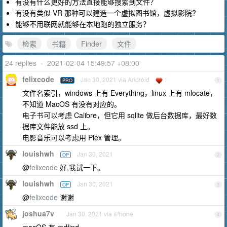
有没有什么更好的方法直接能够搜索到文件？
有没有类似 VR 那种可以建造一个虚拟图书馆，虚拟影院?
能够不用联网就能够在本地跑的独立服务？
检索
书籍
Finder
文件
24 replies
•
2021-02-04 15:49:57 +08:00
felixcode
Jan 30, 2021 via Android
1
PRO
1
文件名索引，windows 上有 Everything，linux 上有 mlocate，
不知道 MacOS 有没有对应的。
电子书可以考虑 Calibre，但它用 sqlite 做后台数据库，最好数
据库文件能放 ssd 上。
电影音乐可以考虑用 Plex 管理。
louishwh
Jan 30, 2021
OP
2
@
felixcode
好,我试一下。
louishwh
Jan 30, 2021
OP
3
@
felixcode
谢谢
joshua7v
Jan 30, 2021 via iPhone
4