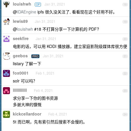
louishwh
Jan 31, 2021
OP
18
@
IDAEngine
ipfs 很久没关注了, 看看现在这个好用不好。
lewis89
Jan 31, 2021
19
@
louishwh
#18 不打算分享一下计算机的 PDF?
seekfire
Jan 31, 2021
20
电影的话，可以用 KODI 播放器，建立家庭影院级媒体库很方便
geebos
Jan 31, 2021
PRO
21
listary 了解一下
fox0001
Feb 1, 2021
22
solr 可以吗？
llllIIIIllll
Feb 4, 2021
23
求分享一下你的图书资源
多谢大神的慷慨
kickcellardoor
Feb 4, 2021
24
5t 而已啊，先有索引然后搜索不会慢的。