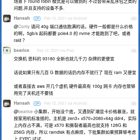
场景下 round robin 模式是可以做到的 不过会带来乱序包之类的
问题,并且支持的设备不多.
Hansah
Feb 12, 2021 via Android
OP
11
@
Conty
请问 40g 端口通信跑满的话，硬件一般都是什么价格
的啊，5gb/s 起码都要 pcie4.0 的 nvme 才能跑到了吧，或者
raid ？
bearice
Feb 12, 2021 via iPad
12
交换机 思科的 93180 全新也就几千刀 杂牌的更便宜
话说如果只有几百 G 数据的话扔内存不就行了 现在 ram 又便宜
或者直接去 aws 开几个虚机 硬件最高有 100g 网卡 内存也管够
用完了关机还不要钱
Hansah
Feb 12, 2021 via Android
OP
13
@
bearice
小集群，开始没个底，又遇到矿潮显卡价格暴涨，就
按家用机标准搭的，主机是 zen3+ x570+2080+64g ddr4，实际
上内存占不满，可是 x570 和撕裂者最高也就支持 128G 和
256G 内存，所以 ramdisk 有点麻烦，下批集群如果预算够考虑
上 EYPC 试试。