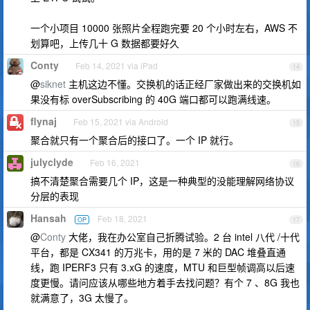
一个小项目 10000 张照片全程跑完要 20 个小时左右，AWS 不
划算吧，上传几十 G 数据都要好久
Conty
Feb 14, 2021 via iPad
14
@
siknet
主机这边不懂。交换机的话正经厂家做出来的交换机如
果没有标 overSubscribing 的 40G 端口都可以跑满线速。
flynaj
Feb 15, 2021 via Android
15
聚合就只有一个聚合后的接口了。一个 IP 就行。
julyclyde
Feb 16, 2021
16
搞不清楚聚合需要几个 IP，这是一种典型的没能理解网络协议
分层的表现
Hansah
Feb 18, 2021
OP
17
@
Conty
大佬，我在办公室自己折腾试验。2 台 intel 八代 /十代
平台，都是 CX341 的万兆卡，用的是 7 米的 DAC 堆叠直通
线，跑 IPERF3 只有 3.xG 的速度，MTU 和巨型帧调高以后速
度更慢。请问应该从哪些地方着手去找问题？有个 7 、8G 我也
就满意了，3G 太慢了。