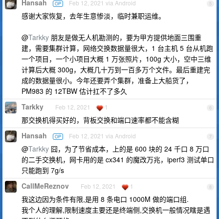
Hansah
Feb 12, 2021 via Android
OP
5
感谢大家恢复，去年生意惨淡，临时兼职运维。
@
Tarkky
朋友是做无人机勘测的，要为甲方提供地面三围重
建，需要集群计算，网络交换数据量很大，1 台主机 5 台从机跑
一个项目，一个小项目大概 1 万张照片，100g 大小，空中三维
计算后大概 300g，大概几十万到一百多万个文件。最后重建完
成的数据量很小。今年还要弄个集群，准备上大船货了，
PM983 的 12TBW 估计扛不了多久
Tarkky
Feb 12, 2021
1
6
那交换机得买好的，背板交换和端口速率都不能含糊
Hansah
Feb 12, 2021 via Android
OP
7
@
Tarkky
囧，为了节省成本，上的是 600 块的 24 千口 8 万口
的二手交换机，网卡用的是 cx341 的魔改万兆，iperf3 测试单口
只能跑到 7g/s
CallMeReznov
Feb 12, 2021
1
8
我这边因为条件有限,是用 8 条电口 1000M 做的端口组.
我个人的理解,限制速度主要还是终端侧,交换机一般情况瞎是遇