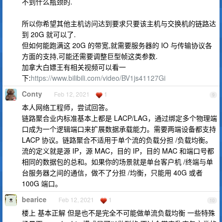
不到什么瓶颈的.
所以你希望其他主机访问达到要求只要该主机与交换机的链路达
到 20G 就可以了.
但如何能跑满这 20G 的带宽,就需要服务器的 IO 与传输协议各
方面的支持,可能还需要调整巨型帧这类参数.
加拿大白嫖王有相关视频可以看一
下:
https://www.bilibili.com/video/BV1js41127Gi
Conty
Feb 12, 2021
1
9
本人网络工程师，尝试回答。
链路聚合业内标准基本上都是 LACP/LAG，通过绑定多个物理端
口成为一个逻辑端口来扩展数据承载能力。需要两端设备都支持
LACP 协议。链路聚合不适用于单个流的负载分担 /负载均衡。
流的定义就是源 IP，源 MAC，目的 IP，目的 MAC 和端口号都
相同的数据包的总和。如果你的场景就是单台客户机 /终端与单
台服务器之间的通信，做不了分担 /均衡，只能用 40G 或者
100G 端口。
bearice
Feb 12, 2021
1
10
楼上 基本正解 但是也不是完全不可能做单流负载均衡 一些特殊