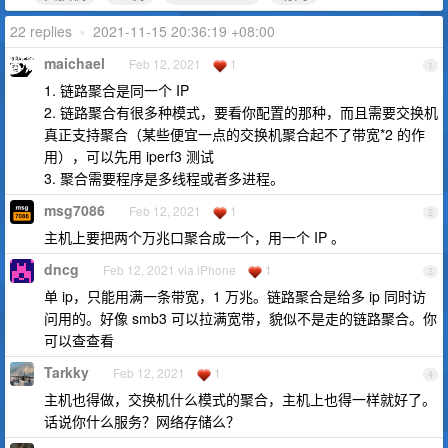
22 replies
•
2021-11-15 20:36:19 +08:00
maichael
Feb 12, 2021
1
1
1. 链路聚合是同一个 IP
2. 链路聚合有很多种模式，要看你配置的那种，而且需要交换机
真正支持聚合（某些便宜一点的交换机聚合起不了带宽*2 的作
用），可以先用 iperf3 测试
3. 聚合需要程序是多线程或者多进程。
msg7086
Feb 12, 2021
1
2
主机上要把两个万兆口聚合成一个，用一个 IP 。
dncg
Feb 12, 2021 via iPhone
1
3
单 ip，只能用满一条带宽，1 万兆。链路聚合是给多 ip 同时访
问用的。好像 smb3 可以拉满宽带，貌似不是走的链路聚合。你
可以查查看
Tarkky
Feb 12, 2021
1
4
主机也得做，交换机什么模式的聚合，主机上也得一样就好了。
话说你什么服务？网络存储么？