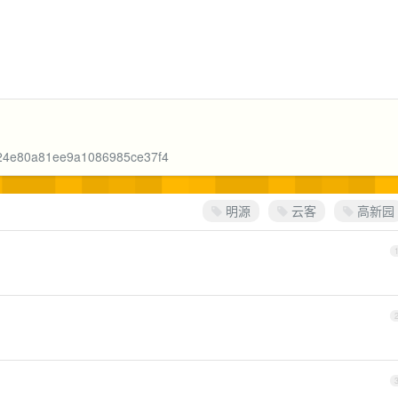
）
ff24e80a81ee9a1086985ce37f4
明源
云客
高新园