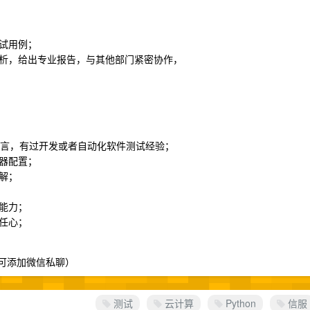
试用例；
析，给出专业报告，与其他部门紧密协作，
一种编程语言，有过开发或者自动化软件测试经验；
器配置；
解；
能力；
任心；
详情可添加微信私聊）
测试
云计算
Python
信服