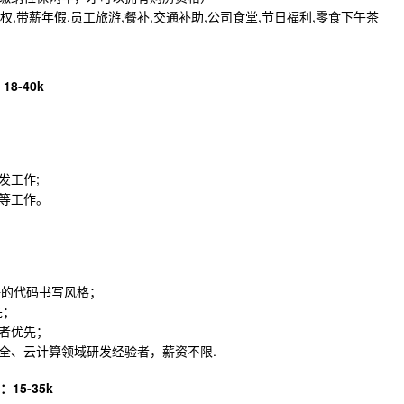
权,带薪年假,员工旅游,餐补,交通补助,公司食堂,节日福利,零食下午茶
8-40k
发工作;
等工作。
，良好的代码书写风格；
先；
者优先；
全、云计算领域研发经验者，薪资不限.
15-35k