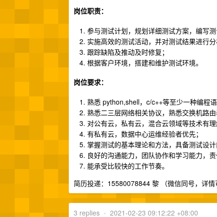
岗位职责：
参与测试计划，规划详细测试方案，编写测
实施高效的测试活动，并对测试结果进行分
跟踪缺陷及推动及时修复；
根据客户环境，搭建和维护测试环境。
岗位要求：
熟悉 python,shell，c/c++等至少
熟悉二三层网络相关协议，熟悉交换机路由
对公有云，私有云，混合云领域等技术有理
有私有云，数据中心运维经验者优先；
掌握测试的基本理论和方法，具备测试设计
良好的沟通能力，团队协作和学习能力，责
能承受比较快的工作节奏。
简历投递：15580078844 黎 （微信同号，
3 replies
•
2021-02-23 09:12:22 +08:00