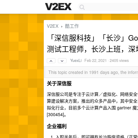
V2EX
酷工作
›
「深信服科技」「长沙」Go/ P
测试工程师，长沙上班，深
YuexLi
·
Feb 22, 2021
· 2405 views
This topic created in 1991 days ago, the inf
关于深信服
深信服公司是专注于云计算／虚拟化、网络安全领域
算建设解决方案，推出的众多产品中，其中安全系
拟化行业，目前多个云计算产品入围 gartner 魔力
[300454]。
企业福利
入职半年后，即可拥有长沙购房资格（正常