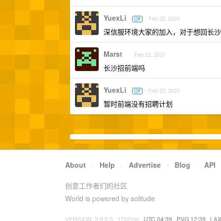
YuexLi
Feb 22, 2021
OP
深信服环境大家的加入，对于想回长沙
Marst
Feb 22, 2021
长沙招前端吗
YuexLi
Feb 23, 2021
OP
暂时前端没有招聘计划
About
·
Help
·
Advertise
·
Blog
·
API
创意工作者们的社区
World is powered by solitude
VERSION: 3.9.8.5 · 1202ms ·
UTC 04:39
·
PVG 12:39
·
LAX