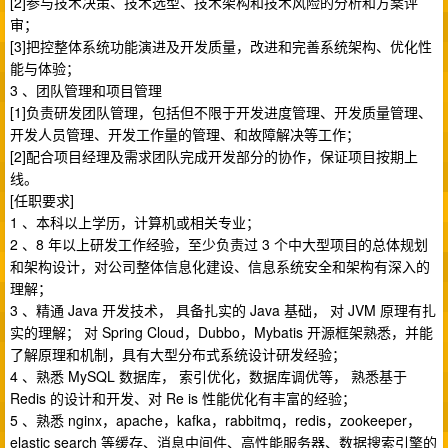
[2]参与技术决策、技术选型、技术架构和技术风险的分析和方案评
审；
[3]把控整体系统功能演进及开发质量，改进和完善系统架构、优化性
能与体验；
3 、团队管理和项目管理
[1]负责研发团队管理，包括但不限于开发进度管理、开发质量管理、
开发人员管理、开发工作量的管理、和故障解决等工作；
[2]配合项目经理及需求团队完成开发部分的协作，保证项目按期上
线。
[任职要求]
1 、本科以上学历，计算机或相关专业；
2 、8 年以上研发工作经验，至少负责过 3 个中大型项目的总体规划
和架构设计，对公司整体信息化建设、信息系统安全和架构有深入的
理解；
3 、精通 Java 开发技术， 具备扎实的 Java 基础， 对 JVM 原理有扎
实的理解； 对 Spring Cloud，Dubbo，Mybatis 开源框架熟悉，并能
了解原理和机制，具有大型分布式系统设计研发经验；
4 、熟悉 MySQL 数据库， 索引优化，数据库调优等， 熟悉基于
Redis 的设计和开发、对 Re is 性能优化有丰富的经验；
5 、熟悉 nginx，apache，kafka，rabbitmq，redis，zookeeper，
elastic search 等缓存、消息中间件、高性能服务器、数据搜索引擎的