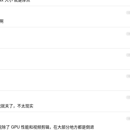
1
啊
1
1
1
1
M1 我就关了，不太现实
1
 来说除了 GPU 性能和视频剪辑，在大部分地方都是倒退