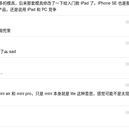
 差不多的模具，后来那套模具修改了一下给入门款 iPad 了。iPhone SE 也是
，还是说用 iPad 和 PC 竞争
2
能揣兜里
2
 sad
2
..
2
air 和 mini pro，只是 mini 本身就是 lite 这种意思，感觉可能不是太
2