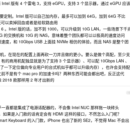
Intel 版有 4 个雷电 3，支持 eGPU，支持 3 个显示器，通过 eGPU 应
G 要定制。Intel 版可以自己加内存，最多可以加到 64G，加到 64G 不比
4G 还可以卖掉回血或者是给软路由用
i 6 。Intel 版的话，加不到 1000，可以升级到 10G LAN，一些场景下千
10G 的交换机和 10G 的 NAS，意味着整个团队都可以以极高的速度访问
限速度，和 10Gbps USB 上面挂 NVMe 相仿的体验，而且 NAS 是整个团
机，在现在的配置上面再砍一刀并且做的更小。要么是做个高配，至少支
，有的商用机配独显就是为了支持 3 个显示器）、可以配 10Gbps LAN 、
了一下定位偏向专业用户的台式机似乎都可以升级内存），也许会支持配
之前不是有个 mac pro 的加速卡吗？两种东西可能会都出吧，反正这代
 2018 款那样用 2 年才出新的
1
似乎一直都是集成了电源适配器的，不会像 Intel NUC 那样拖一块砖头
型号吧，如果是入门款的话肯定会有 HDMI 这样的接口，不然怎么入门呢？
 和 Smart Keyboard 的入门款，iPhone 也出了新的 SE2，不觉得 Mac 不会出