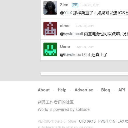
Zien
Feb 25, 2021
OP
@
YUX
那样简直了，如果可以连 iOS
clrss
Feb 25, 2021
@
systemcall
内置电源也可以改嘛, 况且 M1
Uene
Apr 29, 2021
@
ilovekobe1314
还真上了
About
·
Help
·
Advertise
·
Blog
·
API
创意工作者们的社区
World is powered by solitude
VERSION: 3.9.8.5 · 58ms ·
UTC 09:15
·
PVG 17:15
·
LAX 0
♥ Do have faith in what you're doing.