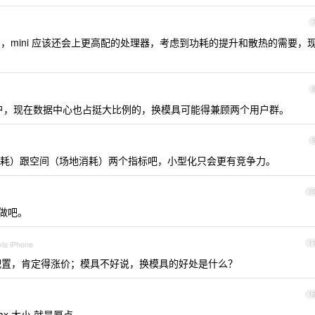
licon，mini 应该还会上更高配的处理器，考虑到功耗的提升和散热的需要，
个人用户，现在数据中心也占挺大比例的，换模具可能得兼顾两个用户群。
耗）跟空间（场地消耗）两个指标吧，小型化只会更有竞争力。
1
做吧。
via iPhone
1
用说配置，肯定得涨价；模具不好说，换模具的好处是什么？
1
max 大小 就是厚点