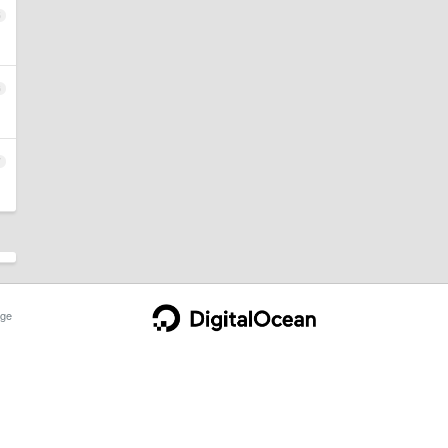
5
6
7
ge