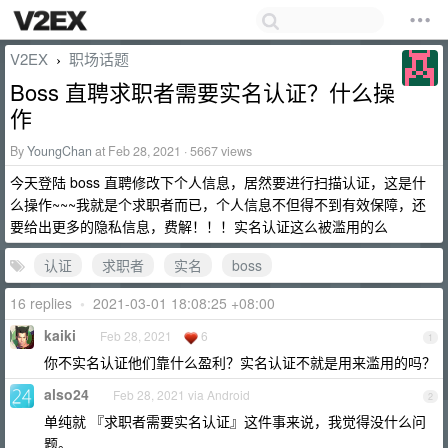
V2EX
职场话题
›
Boss 直聘求职者需要实名认证？什么操
作
By
YoungChan
at Feb 28, 2021 · 5667 views
今天登陆 boss 直聘修改下个人信息，居然要进行扫描认证，这是什
么操作~~~我就是个求职者而已，个人信息不但得不到有效保障，还
要给出更多的隐私信息，费解！！！实名认证这么被滥用的么
认证
求职者
实名
boss
16 replies
•
2021-03-01 18:08:25 +08:00
kaiki
Feb 28, 2021
6
1
你不实名认证他们靠什么盈利？实名认证不就是用来滥用的吗？
also24
Feb 28, 2021 via Android
2
单纯就 『求职者需要实名认证』这件事来说，我觉得没什么问
题。