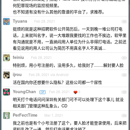
何犯罪现场的监控视频里。
也不知道有没有什么其他的靠谱的平台了，求推荐。
Tyuans
Feb 28, 2021
10
挺烦的就是这种招聘软件公开简历后，一天到晚一堆公司打电
话，上来就叫名字，说一大堆跟我要找的工作也不挨边，软甲里
有沟通就是不用，一直纳闷用人单位为什么非得打电话。之前还
看见说用的用人公司认为简历不用真名字人不真诚...
feiniu
Feb 28, 2021
11
特别烦，用小号注册的，没用多久，给我封了........解封要人脸
ijrou
Feb 28, 2021 via Android
12
活在国内你还想要什么隐私？这些公司都一个尿性
YoungChan
Feb 28, 2021
3
OP
13
明天打个电话问问深圳有关部门可不可以处理下这个事儿 就没
相关部门管理这种乱象么，CD
PerFectTime
Mar 1, 2021
14
我之前也是有个小号注册了这个，要人脸才能登录使用，后来把
资料乱改了一通，然后打电话要求注销了