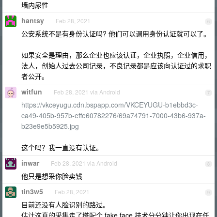
墙内尿性
hantsy
Feb 28, 2021
6
公安系统不是有身份认证吗? 他们可以调用身份认证就可以了。
如果安全是理由，那么企业也应该认证，企业执照，企业信用，
法人，创始人过去公司记录，不良记录都是应该向认证过的求职
者公开。
witfun
Feb 28, 2021 via Android
7
https://vkceyugu.cdn.bspapp.com/VKCEYUGU-b1ebbd3c-
ca49-405b-957b-effe60782276/69a74791-7000-43b6-937a-
b23e9e5b5925.jpg
这个吗？我一直没有认证。
inwar
Feb 28, 2021 via Android
8
他只是想采你脸卖钱
tin3w5
Feb 28, 2021
9
目前还没有人脸识别的路过。
估计这真的采集走了搭配个 fake face 技术分分钟让你出现在任