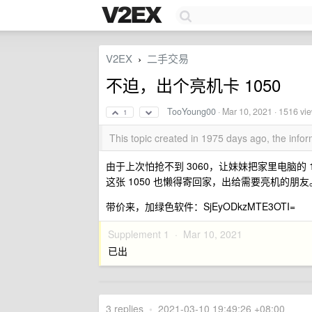
V2EX
二手交易
›
不迫，出个亮机卡 1050
TooYoung00
·
Mar 10, 2021
· 1516 vi
1
This topic created in 1975 days ago, the inf
由于上次怕抢不到 3060，让妹妹把家里电脑的 105
这张 1050 也懒得寄回家，出给需要亮机的朋友
带价来，加绿色软件：SjEyODkzMTE3OTI=
Supplement 1 ·
Mar 10, 2021
已出
3 replies
•
2021-03-10 19:49:26 +08:00