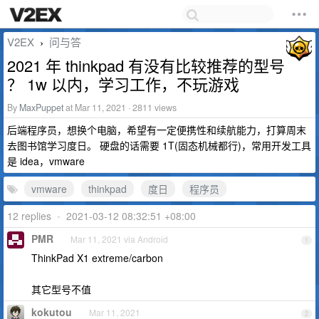
V2EX
问与答
›
2021 年 thinkpad 有没有比较推荐的型号
？ 1w 以内，学习工作，不玩游戏
By
MaxPuppet
at Mar 11, 2021 · 2811 views
后端程序员，想换个电脑，希望有一定便携性和续航能力，打算周末
去图书馆学习度日。 硬盘的话需要 1T(固态机械都行)，常用开发工具
是 idea，vmware
vmware
thinkpad
度日
程序员
12 replies
•
2021-03-12 08:32:51 +08:00
PMR
Mar 11, 2021 via Android
1
ThinkPad X1 extreme/carbon
其它型号不值
kokutou
Mar 11, 2021
2