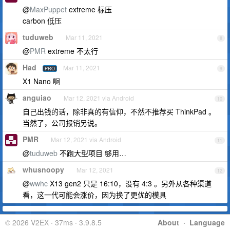
@
MaxPuppet
extreme 标压
carbon 低压
tuduweb
Mar 11, 2021
8
@
PMR
extreme 不太行
Had
Mar 11, 2021
PRO
9
X1 Nano 啊
anguiao
Mar 12, 2021 via Android
10
自己出钱的话，除非真的有信仰，不然不推荐买 ThinkPad 。
当然了，公司报销另说。
PMR
Mar 12, 2021 via Android
11
@
tuduweb
不跑大型项目 够用…
whusnoopy
Mar 12, 2021
12
@
wwhc
X13 gen2 只是 16:10，没有 4:3 。另外从各种渠道
看，这一代可能会涨价，因为换了更优的模具
© 2026 V2EX · 37ms · 3.9.8.5
About
·
Language