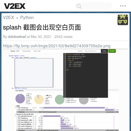
V2EX
Python
›
splash 截图会出现空白页面
By
ddefewfewf
at Mar 30, 2021 · 2543 views
https://ftp.bmp.ovh/imgs/2021/03/8e9d274309755e2e.png