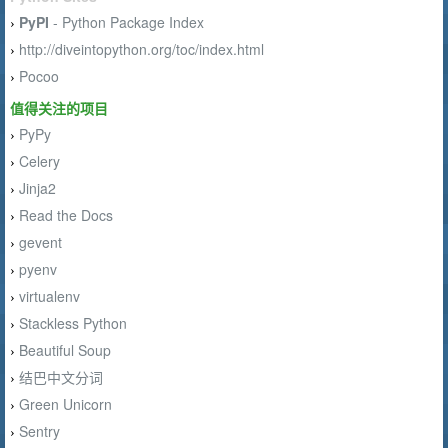
PyPI
- Python Package Index
›
http://diveintopython.org/toc/index.html
›
Pocoo
›
值得关注的项目
PyPy
›
Celery
›
Jinja2
›
Read the Docs
›
gevent
›
pyenv
›
virtualenv
›
Stackless Python
›
Beautiful Soup
›
结巴中文分词
›
Green Unicorn
›
Sentry
›