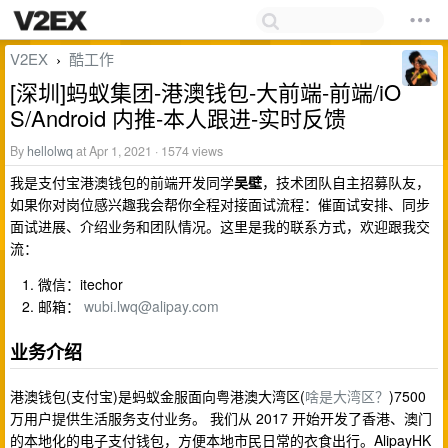
V2EX
酷工作
›
[深圳]蚂蚁集团-港澳钱包-大前端-前端/iO
S/Android 内推-本人跟进-实时反馈
By
hellolwq
at Apr 1, 2021 · 1574 views
我是支付宝港澳钱包的前端开发同学
吴壁
，技术团队自主招募队友，
如果你对岗位感兴趣我会帮你全程对接面试流程：催面试安排、同步
面试进展、介绍业务和团队情况。这里是我的联系方式，欢迎跟我交
流：
微信：itechor
邮箱：
wubi.lwq@alipay.com
业务介绍
港澳钱包(支付宝)是蚂蚁金服面向粤港澳大湾区(
啥是大湾区？
)7500
万用户提供生活服务支付业务。 我们从 2017 开始开发了香港、澳门
的本地化的电子支付钱包，方便本地市民日常的衣食出行。AlipayHK