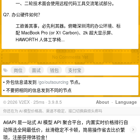
一、二轮技术面会使用远程代码工具交流笔试部分。
Q7. 办公硬件如何？
工欲善其事，必先利其器。俯瞰深圳湾的办公环境、标
配 MacBook Pro (or X1 Carbon)、2k 超大显示屏、
HAWORTH 人体工学椅...
No Comments Yet
岗位
面试
钱包
支付宝
• 外包信息请发到
/go/outsourcing
节点。
• 不要把相同的信息发到不同的节点
© 2026 V2EX · 25ms · 3.9.8.5
About
·
Language
你还在为 AI 模型价格高、渠道不稳定、接口切换麻烦头疼吗
A6API 是一站式 AI 模型 API 聚合平台，内置实时价格排行自
›
动筛选全网最低价，丝滑稳定不卡顿，简易操作省去比价繁
琐，注册获得体验金！