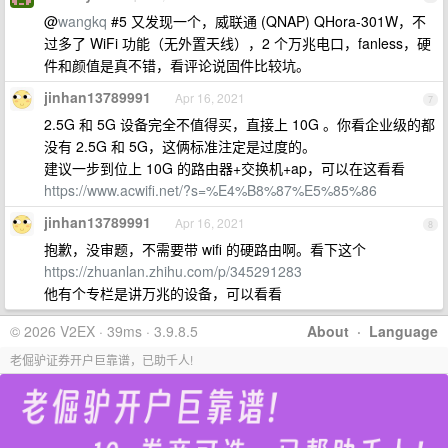
@
wangkq
#5 又发现一个，威联通 (QNAP) QHora-301W，不
过多了 WiFi 功能（无外置天线），2 个万兆电口，fanless，硬
件和颜值是真不错，看评论说固件比较坑。
jinhan13789991
Apr 16, 2021
7
2.5G 和 5G 设备完全不值得买，直接上 10G 。你看企业级的都
没有 2.5G 和 5G，这俩标准注定是过度的。
建议一步到位上 10G 的路由器+交换机+ap，可以在这看看
https://www.acwifi.net/?s=%E4%B8%87%E5%85%86
jinhan13789991
Apr 16, 2021
8
抱歉，没审题，不需要带 wifi 的硬路由啊。看下这个
https://zhuanlan.zhihu.com/p/345291283
他有个专栏是讲万兆的设备，可以看看
© 2026 V2EX · 39ms · 3.9.8.5
About
·
Language
老倔驴证券开户巨靠谱，已助千人!