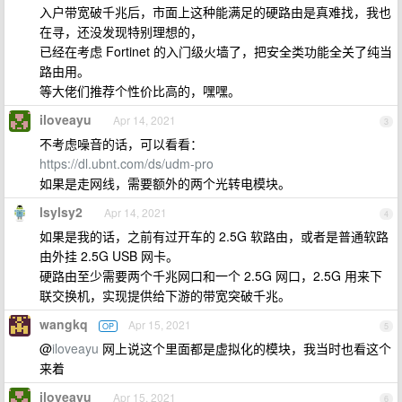
入户带宽破千兆后，市面上这种能满足的硬路由是真难找，我也
在寻，还没发现特别理想的，
已经在考虑 Fortinet 的入门级火墙了，把安全类功能全关了纯当
路由用。
等大佬们推荐个性价比高的，嘿嘿。
iloveayu
Apr 14, 2021
3
不考虑噪音的话，可以看看：
https://dl.ubnt.com/ds/udm-pro
如果是走网线，需要额外的两个光转电模块。
lsylsy2
Apr 14, 2021
4
如果是我的话，之前有过开车的 2.5G 软路由，或者是普通软路
由外挂 2.5G USB 网卡。
硬路由至少需要两个千兆网口和一个 2.5G 网口，2.5G 用来下
联交换机，实现提供给下游的带宽突破千兆。
wangkq
Apr 15, 2021
OP
5
@
iloveayu
网上说这个里面都是虚拟化的模块，我当时也看这个
来着
iloveayu
Apr 15, 2021
6