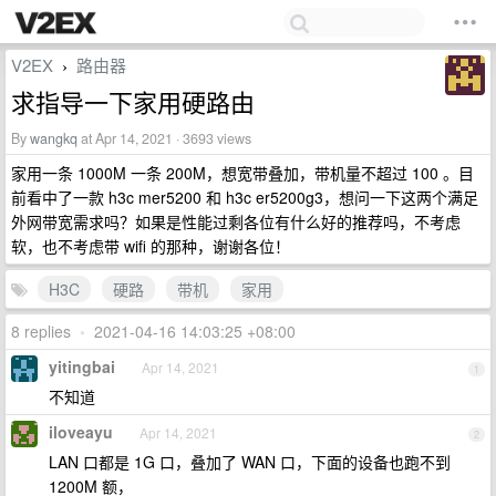
V2EX
路由器
›
求指导一下家用硬路由
By
wangkq
at Apr 14, 2021 · 3693 views
家用一条 1000M 一条 200M，想宽带叠加，带机量不超过 100 。目
前看中了一款 h3c mer5200 和 h3c er5200g3，想问一下这两个满足
外网带宽需求吗？如果是性能过剩各位有什么好的推荐吗，不考虑
软，也不考虑带 wifi 的那种，谢谢各位！
H3C
硬路
带机
家用
8 replies
•
2021-04-16 14:03:25 +08:00
yitingbai
Apr 14, 2021
1
不知道
iloveayu
Apr 14, 2021
2
LAN 口都是 1G 口，叠加了 WAN 口，下面的设备也跑不到
1200M 额，