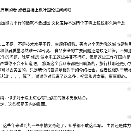
1
 挑有用的看 或者直接上枫叶国论坛问问呗
抗压能力不行的话就不要出国 文化差异不是四个字嘴上说说那么简单惹
1
人口不足，不是技术水平不行，麻烦仔细看。买房这个因为我这城市是移
和邻居质量必然难一起出现。 食品安全的主要问题还是缺乏监管，不知
工作的问题，除草 修房 做水电工这些并非不行吧，但是这些工作在国内是
严重你不会不知道吧。 旅游这个我从来都是自助游的，旅行社那还是小
是可以去美国的，只是我说的普通是相对于如今的社会，或者说相对于我
“认知” ，，，算了，谢谢你对我说了这么多，祝您永远幸福，事事顺心。
2
纯，似乎对于没上进心有社恐症的技术男很适合。
定，这些都是国内的反面。
2
，这些年来碰到的一些事情太奇葩了，知乎都不敢这么写。 主要还是体力