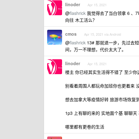
linoder
Apr 15, 2021
@
flashrick
我觉得去了当白领拿 6 、7
向往 木工活么？
cmos
Apr 15, 2021 via Android
@
flashrick
13# 那就退一步，先过去
间，万一不理想，代价太大了。
linoder
Apr 15, 2021
楼主 你已经其实生活得不错了 至少你
别看着周围人都玩命加班你也更着来 没
想去加拿大等疫情好转 旅游市场恢复到疫
1p3 上有聊的来的 实地面个基 聊聊天
哪里都有更卷的生活