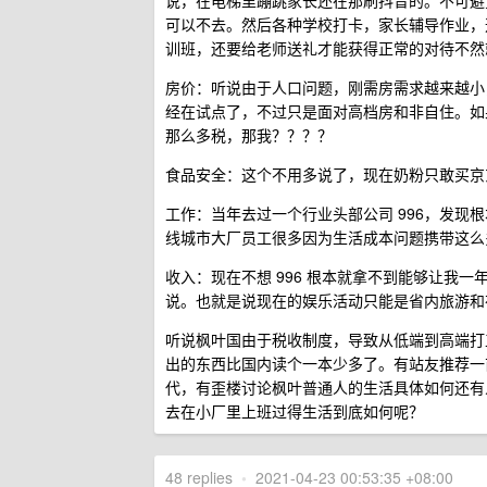
说，在电梯里蹦跳家长还在那刷抖音的。不可避
可以不去。然后各种学校打卡，家长辅导作业，
训班，还要给老师送礼才能获得正常的对待不然
房价：听说由于人口问题，刚需房需求越来越小
经在试点了，不过只是面对高档房和非自住。如
那么多税，那我？？？？
食品安全：这个不用多说了，现在奶粉只敢买京
工作：当年去过一个行业头部公司 996，发
线城市大厂员工很多因为生活成本问题携带这么
收入：现在不想 996 根本就拿不到能够让我
说。也就是说现在的娱乐活动只能是省内旅游和
听说枫叶国由于税收制度，导致从低端到高端打
出的东西比国内读个一本少多了。有站友推荐一亩
代，有歪楼讨论枫叶普通人的生活具体如何还有
去在小厂里上班过得生活到底如何呢？
48 replies
•
2021-04-23 00:53:35 +08:00