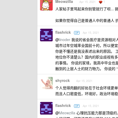
Meowzilla
1
Apr 15, 2021
人家帖子里骂起来你别管就行了呗...
如果你觉得自己是普通人中的普通人 
flashrick
Apr 15, 2021
OP
@
linoder
我说的省会医疗是资源相对
城市过年空城率全国前十的，所以便宜
你是不懂还是我没表述出来的原因。 
地位你不清楚么？国内的职业歧视有多
的事情。 你说的家境，我高中毕业也
触到的上层人士的财力物力。 你说的 
shyrock
Apr 15, 2021
个人觉得肉翻的好处在于社会环境更单
而且人口密度低，环境好，政治环境稳
flashrick
Apr 15, 2021
OP
@
Meowzilla
心理抗压能力那是顶级的