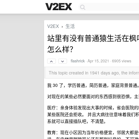
V2EX
生活
›
站里有没有普通猿生活在枫
怎么样？
flashrick
·
Apr 15, 2021
· 6905 views
This topic created in 1941 days ago, the inf
我 30 了，学历普通，简历普通，家庭背景普通
对现在的某些必然要面对的东西感到很恐惧，主
医疗：亲身体验发现出大事的时候，省会医院的
某些医院还会拒收。 并且大病往往意味着我们
系就可以直接插队吧，不清楚。
教育：现在小区因为当年价格便宜，邻居大都是