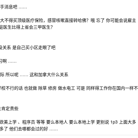
手消息吧 ……
大不得买顶级医疗保险，感冒咳嗽直接转哈佛？哦 忘了 你可能会说雇主
觉得家庭医生比得上省会三甲医生？
没关系 是自己买小区走眼了吧
习啊 ……
 所以呢 …… 这和加拿大什么关系
校不行的话 也就做 除草 修房 做水电工 可是 同样得工作你在国内一样不
社肯定贵些
欧美上学 、程序员 等等 要么本地人 要么本地上学 更别说 1p3 上面大多
好多了 他们去哪都会过的好 ……