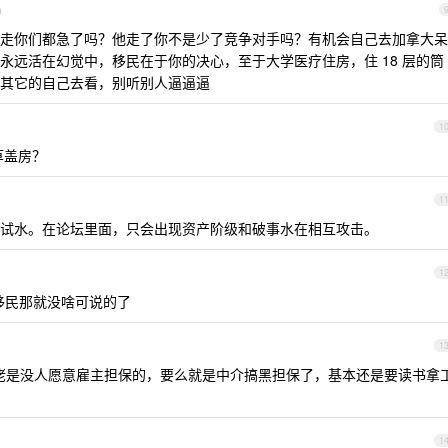
0
走你们都急了吗？他走了你不是少了竞争对手吗？有机会自己去加拿大呆
永远活在幻觉中，移民在于你的决心，至于大学医疗住房，住 18 层的筒
其它的自己去看，别听别人逼逼逼
1
草盖房？
1
试水。在论坛里面，只会出现资产阶级和破事水在相互攻击。
1
移民那就没啥可说的了
1
佬是没人愿意雇主担保的，要么就是中介搞黑担保了，基本还是要读书拿
1