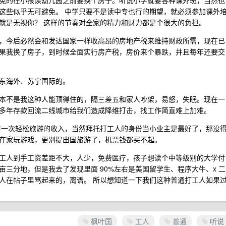
免的在小孩读幼儿园之前要换个房子。听说小学就要各种课外班，当然也
这些似乎无可避免。 中学只要不是读中专也行的期望，就必须参加课外
就是无视你？ 这样的节奏对全家的精力和财力都是个很大的负担。
，今后必然会和发达国家一样收高昂的房地产税来维持财政所需，现在已
果我换了房子，到时候全面实行房产税，房价来个暴跌，并且每年还要交
东海外、苏宁国际的。
现根本不是我这种人能顶得住的，隔三差五和家人吵架，易怒，失眠。现在一
多年存款回流二线城市给我们造成降维打击，找工作简直难上加难。
一年一次轻松旅游的收入，当然拜托打工人的身份当小业主是最好了，那没
在家玩游戏，更别提出国旅游了，机票钱都买不起。
工人到手工资差距不大，人少，免费医疗，孩子想读个中等级别的大学付
三分地，但是我去了发现里面 90%左右是美国留学生、程序大牛、x 二
人在帖子里骂起来的，离谱。 所以想知道一下我们这种普通打工人如果
枫叶国
工人
普通
听说