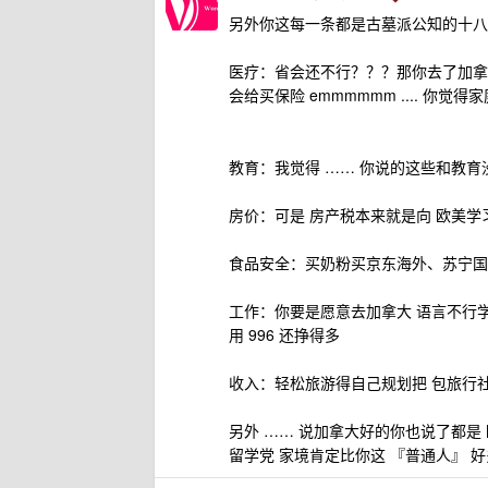
另外你这每一条都是古墓派公知的十八
医疗：省会还不行？？？那你去了加拿
会给买保险 emmmmmm .... 你
教育：我觉得 …… 你说的这些和教育
房价：可是 房产税本来就是向 欧美学
食品安全：买奶粉买京东海外、苏宁国际
工作：你要是愿意去加拿大 语言不行学
用 996 还挣得多
收入：轻松旅游得自己规划把 包旅行
另外 …… 说加拿大好的你也说了都是 
留学党 家境肯定比你这 『普通人』 