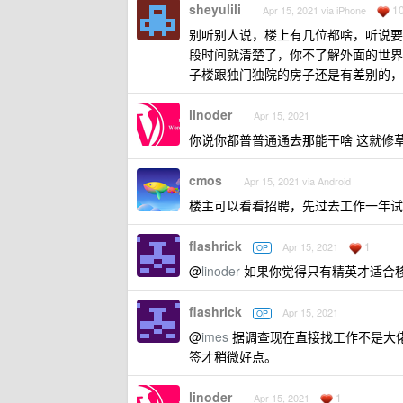
sheyulili
1
Apr 15, 2021 via iPhone
别听别人说，楼上有几位都啥，听说要
段时间就清楚了，你不了解外面的世界
子楼跟独门独院的房子还是有差别的，
linoder
Apr 15, 2021
你说你都普普通通去那能干啥 这就修
cmos
Apr 15, 2021 via Android
楼主可以看看招聘，先过去工作一年试
flashrick
1
Apr 15, 2021
OP
@
linoder
如果你觉得只有精英才适合
flashrick
Apr 15, 2021
OP
@
imes
据调查现在直接找工作不是大
签才稍微好点。
linoder
1
Apr 15, 2021