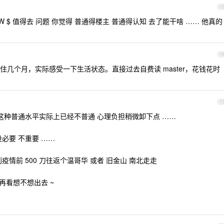
1
W $ 值得去 问题 你觉得 普通得楼主 普通得认知 去了能干啥 …… 他真的
1
短住几个月，实际感受一下生活状态。直接过去自费读 master，花钱花时
1
这种普通水平实际上已经不普通 心理负担稍微卸下点 ……
必要 不重要 ……
情前 500 刀往返个温哥华 或者 旧金山 南北走走
 再看想不想出去 ~