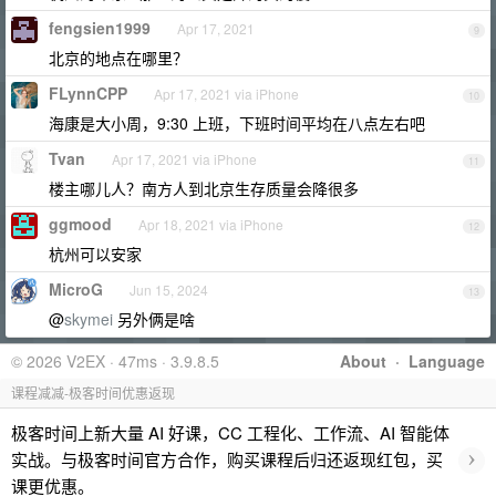
fengsien1999
Apr 17, 2021
9
北京的地点在哪里？
FLynnCPP
Apr 17, 2021 via iPhone
10
海康是大小周，9:30 上班，下班时间平均在八点左右吧
Tvan
Apr 17, 2021 via iPhone
11
楼主哪儿人？南方人到北京生存质量会降很多
ggmood
Apr 18, 2021 via iPhone
12
杭州可以安家
MicroG
Jun 15, 2024
13
@
skymei
另外俩是啥
© 2026 V2EX · 47ms · 3.9.8.5
About
·
Language
课程减减-极客时间优惠返现
极客时间上新大量 AI 好课，CC 工程化、工作流、AI 智能体
›
实战。与极客时间官方合作，购买课程后归还返现红包，买
课更优惠。