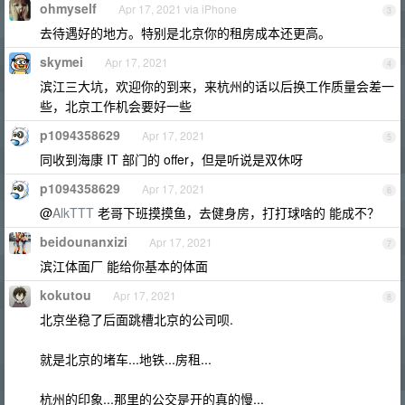
ohmyself
Apr 17, 2021 via iPhone
3
去待遇好的地方。特别是北京你的租房成本还更高。
skymei
Apr 17, 2021
4
滨江三大坑，欢迎你的到来，来杭州的话以后换工作质量会差一
些，北京工作机会要好一些
p1094358629
Apr 17, 2021
5
同收到海康 IT 部门的 offer，但是听说是双休呀
p1094358629
Apr 17, 2021
6
@
AlkTTT
老哥下班摸摸鱼，去健身房，打打球啥的 能成不？
beidounanxizi
Apr 17, 2021
7
滨江体面厂 能给你基本的体面
kokutou
Apr 17, 2021
8
北京坐稳了后面跳槽北京的公司呗.
就是北京的堵车...地铁...房租...
杭州的印象...那里的公交是开的真的慢...