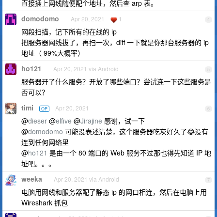
直接插上网线随便配个地址，然后查 arp 表。
domodomo
Apr 20, 2021
1
4
网段扫描，记下所有的在线的 ip
把服务器网线拔了，再扫一次，diff 一下就是你那台服务器的 ip
地址（ 99%大概率）
ho121
Apr 20, 2021 via Android
5
服务器开了什么服务？开放了哪些端口？尝试连一下这些服务是
否可以？
timi
Apr 20, 2021
OP
6
@
dieser
@
elfive
@
Jirajine
感谢，试一下
@
domodomo
可能没表述清楚，这个服务器吃灰好久了😂没有
连到任何网络里
@
ho121
是由一个 80 端口的 Web 服务不过那也得先知道 IP 地
址吧。。。
weeka
Apr 20, 2021 via Android
7
电脑用网线和服务器配了静态 ip 的网口相连，然后在电脑上用
Wireshark 抓包