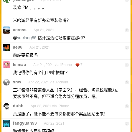
装修 PM 。。。。
米哈游经常有新办公室装修吗？
across
Apr 21, 2021
2
@
yuelang85
估计是活动场馆搭建那种？
ae86
Apr 21, 2021
3
前端要初级吗
leimao
Apr 21, 2021 via iPhone
7
4
我记得你们有个门卫叫“振翔”？
snw
Apr 22, 2021 via Android
5
工程装修非常需要人品（字面义）、经验、沟通说服能力。
要求虽然不高，但不适合绝大部分程序员，嗯。
duhb
Apr 22, 2021 via iPhone
6
真是服了，能不能不要每次都把那个奖品图贴出来！
fangyuan93
Apr 22, 2021
7
游戏策划应届生还招吗