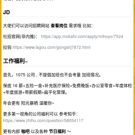
JD
大佬们可以访问招聘网站
查看岗位
需求哦 比如：
社招官网(非内推)：
https://app.mokahr.com/apply/mihoyo/7524
拉钩
https://www.lagou.com/gongsi/j7872.html
工作福利~
首先，1075 公司 , 不提倡加班也不会考量 加班情况。
保底 16 薪+五险一金+补充医疗保险+免费晚饭+办公室零食+年度体检
+年度旅游+带薪假期+扁平化管理。
年会更有 阳光暴晒 温暖你~
更多第一视角的公司福利可以 参考知乎：
https://www.zhihu.com/question/58054117
更有内部
咖吧
以及各种
节日福利
～