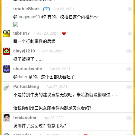
troubleShark
Apr 23, 2021
OP
8
@
fangyuan93
#7 有的，校招扫这个内推码～
tabris17
Apr 26, 2021
1
9
蹲一个行刺事件的后续
clayyj1210
Apr 26, 2021
10
投了被拒了……
sherlockwhite
Apr 26, 2021
11
@
duhb
是的，这个图都快看吐了
ParfoisMeng
Apr 27, 2021
12
不是特别牛皮的建议直接无视吧，米哈游就没搭理过……
话说你们崩三兔女郎事件内部是怎么看的？
freelancher
Apr 28, 2021
13
发邮件了没回过？有意思吗？
ampedee