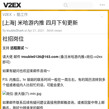
V2EX
酷工作
›
[上海] 米哈游内推 四月下旬更新
By
troubleShark
at Apr 21, 2021 · 5644 views
社招岗位
支持
远程面试
～
请大佬 邮件
trouble0126@163.com
(备注米哈游内推+岗位+v2ex
即可)
如果有疑问也欢迎来邮件咨询～
P.S. 内推后，hr 姐姐的联系时间一般在一周左右，有的简历流转到多
个组或者组内人比较忙的话，可能会更久
如果邮件联系后续有疑问建议直接用原邮箱咨询，或者回复中带上邮
箱名，我好分辨谁发的邮件