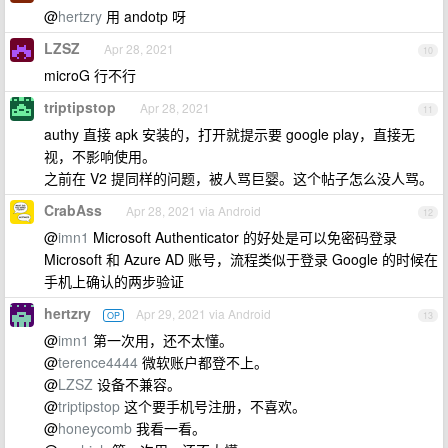
@
hertzry
用 andotp 呀
LZSZ
Apr 28, 2021
10
microG 行不行
triptipstop
Apr 28, 2021
11
authy 直接 apk 安装的，打开就提示要 google play，直接无
视，不影响使用。
之前在 V2 提同样的问题，被人骂巨婴。这个帖子怎么没人骂。
CrabAss
Apr 28, 2021 via Android
12
@
imn1
Microsoft Authenticator 的好处是可以免密码登录
Microsoft 和 Azure AD 账号，流程类似于登录 Google 的时候在
手机上确认的两步验证
hertzry
Apr 29, 2021 via Android
OP
13
@
imn1
第一次用，还不太懂。
@
terence4444
微软账户都登不上。
@
LZSZ
设备不兼容。
@
triptipstop
这个要手机号注册，不喜欢。
@
honeycomb
我看一看。