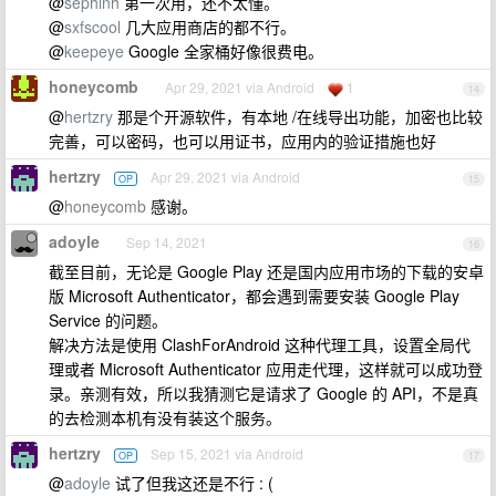
@
sephinh
第一次用，还不太懂。
@
sxfscool
几大应用商店的都不行。
@
keepeye
Google 全家桶好像很费电。
honeycomb
Apr 29, 2021 via Android
1
14
@
hertzry
那是个开源软件，有本地 /在线导出功能，加密也比较
完善，可以密码，也可以用证书，应用内的验证措施也好
hertzry
Apr 29, 2021 via Android
OP
15
@
honeycomb
感谢。
adoyle
Sep 14, 2021
16
截至目前，无论是 Google Play 还是国内应用市场的下载的安卓
版 Microsoft Authenticator，都会遇到需要安装 Google Play
Service 的问题。
解决方法是使用 ClashForAndroid 这种代理工具，设置全局代
理或者 Microsoft Authenticator 应用走代理，这样就可以成功登
录。亲测有效，所以我猜测它是请求了 Google 的 API，不是真
的去检测本机有没有装这个服务。
hertzry
Sep 15, 2021 via Android
OP
17
@
adoyle
试了但我这还是不行 : (