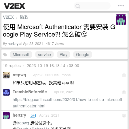
V2EX
微软
›
使用 Microsoft Authenticator 需要安装 G
oogle Play Service?! 怎么破🤔
By
hertzry
at Apr 28, 2021 · 4617 views
Microsoft
service
Play
Google
19 replies
•
2023-10-19 16:18:14 +08:00
trepwq
Apr 28, 2021 via iPhone
1
如果只想用动态码，换其他 app 呗
TrembleBeforeMe
Apr 28, 2021
2
https://blog.carlinscott.com/2020/01/how-to-set-up-microsoft-
authenticator.html
hertzry
Apr 28, 2021
OP
3
@
trepwq
想试试这个。