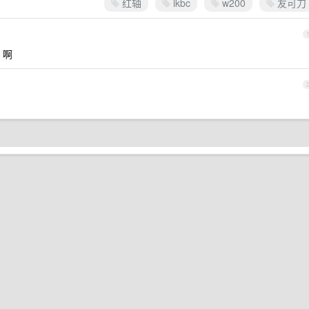
红轴
ikbc
w200
友可刀
 啊