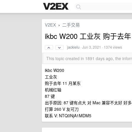
V2EX
二手交易
›
ikbc W200 工业灰 购于去年
jackielu
·
Jun 3, 2021
· 1374 views
This topic created in 1891 days ago, the inf
ikbc W200
工业灰
购于去年 11 月某东
机械红轴
87 键
出手原因: 87 键有点大 对 Mac 兼容不太好 好多
打算 260 V 友可刀
联系 V: NTQ0NjA1MDM5