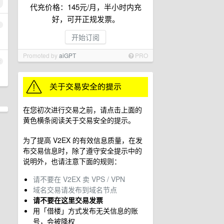
代充价格：145元/月，半小时内充
好，可开正规发票。
1
开始订阅
Promoted by
aiGPT
PRO
2
在您初次进行交易之前，请点击上面的
黄色横条阅读关于交易安全的提示。
为了提高 V2EX 的有效信息质量，在发
布交易信息时，除了遵守安全提示中的
说明外，也请注意下面的规则：
请不要在 V2EX 卖 VPS / VPN
域名交易请发布到域名节点
请不要在这里交易发票
用「借楼」方式发布无关信息的账
号，会被降权