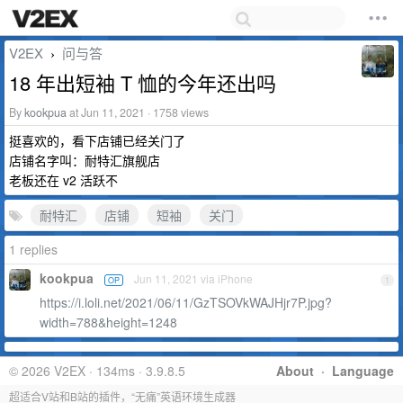
V2EX
问与答
›
18 年出短袖 T 恤的今年还出吗
By
kookpua
at Jun 11, 2021 · 1758 views
挺喜欢的，看下店铺已经关门了
店铺名字叫：耐特汇旗舰店
老板还在 v2 活跃不
耐特汇
店铺
短袖
关门
1 replies
kookpua
Jun 11, 2021 via iPhone
OP
1
https://i.loli.net/2021/06/11/GzTSOVkWAJHjr7P.jpg?
width=788&height=1248
© 2026 V2EX · 134ms · 3.9.8.5
About
·
Language
超适合V站和B站的插件，“无痛”英语环境生成器