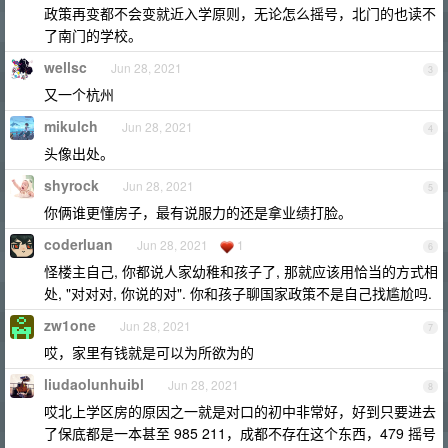
政策再变都不会变就近入学原则，无论怎么摇号，北门的也读不
了南门的学校。
wellsc
Jun 28, 2021
3
又一个杭州
mikulch
Jun 28, 2021
4
头像出处。
shyrock
Jun 28, 2021
5
你俩谁更懂房子，最有说服力的还是拿业绩打脸。
coderluan
Jun 28, 2021
1
6
怪楼主自己, 你都说人家幼稚和孩子了, 那就应该用恰当的方式相
处, "对对对, 你说的对". 你和孩子聊国家政策不是自己找尴尬吗.
zw1one
Jun 28, 2021
7
哎，家里有钱就是可以为所欲为的
liudaolunhuibl
Jun 28, 2021
8
哎北上学区房的原因之一就是对口的初中非常好，好到只要进去
了保底都是一本甚至 985 211，成都不存在这个东西，479 摇号