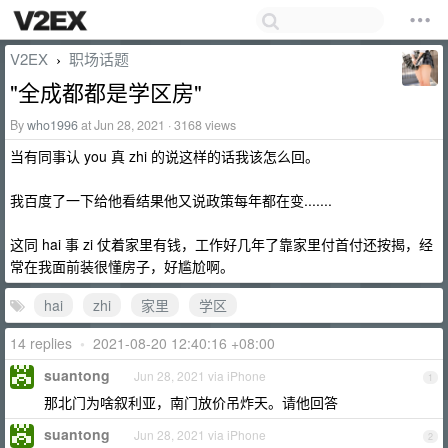
V2EX
职场话题
›
"全成都都是学区房"
By
who1996
at Jun 28, 2021 · 3168 views
当有同事认 you 真 zhi 的说这样的话我该怎么回。
我百度了一下给他看结果他又说政策每年都在变.......
这同 hai 事 zi 仗着家里有钱，工作好几年了靠家里付首付还按揭，经
常在我面前装很懂房子，好尴尬啊。
hai
zhi
家里
学区
14 replies
•
2021-08-20 12:40:16 +08:00
suantong
Jun 28, 2021 via iPhone
1
那北门为啥叙利亚，南门放价吊炸天。请他回答
suantong
Jun 28, 2021 via iPhone
2