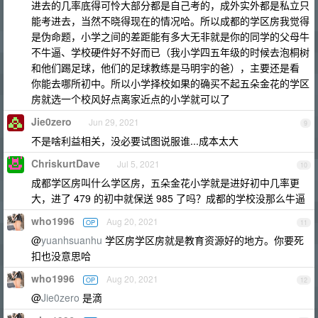
进去的几率底得可怜大部分都是自己考的，成外实外都是私立只
能考进去，当然不晓得现在的情况哈。所以成都的学区房我觉得
是伪命题，小学之间的差距能有多大无非就是你的同学的父母牛
不牛逼、学校硬件好不好而已（我小学四五年级的时候去泡桐树
和他们踢足球，他们的足球教练是马明宇的爸），主要还是看
你能去哪所初中。所以小学择校如果的确买不起五朵金花的学区
房就选一个校风好点离家近点的小学就可以了
Jie0zero
Jun 29, 2021
9
不是啥利益相关，没必要试图说服谁...成本太大
ChriskurtDave
Jul 5, 2021
10
成都学区房叫什么学区房，五朵金花小学就是进好初中几率更
大，进了 479 的初中就保送 985 了吗？成都的学校没那么牛逼
who1996
Aug 20, 2021
OP
11
@
yuanhsuanhu
学区房学区房就是教育资源好的地方。你要死
扣也没意思哈
who1996
Aug 20, 2021
OP
12
@
Jie0zero
是滴