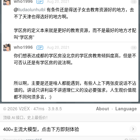
who1996
Aug 20, 2021
OP
13
@
liudaolunhuibl
有条件还是得送子女去教育资源好的地方，去
不了天津也得选好的地方啊。
学区房的定义本来就是更好的教育资源，而不是最好的地方才配
叫“学区房”
who1996
Aug 20, 2021
OP
14
你们想表达成都的学区房没北京的学区房教育倾斜度高，但是不
可否认还是有学区房的说法啊。
所以啊，主要是还是啥人都能遇到，有些人上下两张皮说话不沾
谱的。讲话只讲利益不讲道理仁义的没必要强求，人生观价值观
都不同何须多言，:)
© 2026 V2EX · 47ms · 3.9.8.5
About
·
Language
顶级 AI 接口，史上最低价！
›
400+主流大模型，点击下方即刻体验
Promoted by
ergou915
PRO