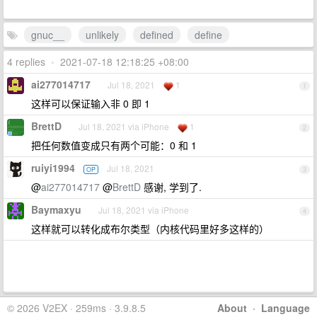
gnuc__
unlikely
defined
define
4 replies
•
2021-07-18 12:18:25 +08:00
ai277014717
Jul 18, 2021
1
1
这样可以保证输入非 0 即 1
BrettD
Jul 18, 2021 via iPhone
1
2
把任何数值变成只有两个可能：0 和 1
ruiyi1994
Jul 18, 2021
OP
3
@
ai277014717
@
BrettD
感谢, 学到了.
Baymaxyu
Jul 18, 2021 via iPhone
4
这样就可以转化成布尔类型（内核代码里好多这样的）
© 2026 V2EX · 259ms · 3.9.8.5
About
·
Language