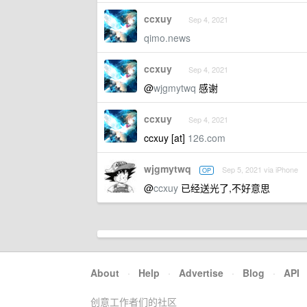
ccxuy
Sep 4, 2021
qimo.news
ccxuy
Sep 4, 2021
@
wjgmytwq
感谢
ccxuy
Sep 4, 2021
ccxuy [at]
126.com
wjgmytwq
Sep 5, 2021 via iPhone
OP
@
ccxuy
已经送光了,不好意思
About
·
Help
·
Advertise
·
Blog
·
API
创意工作者们的社区