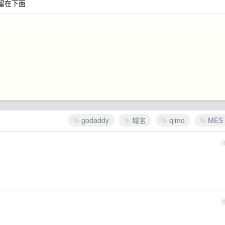
箱留在下面
godaddy
域名
qimo
MES