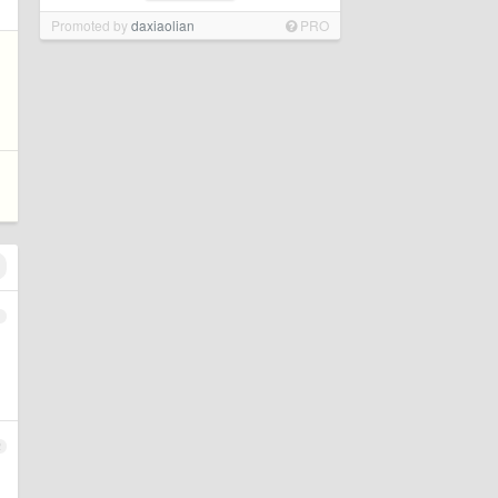
Promoted by
daxiaolian
PRO
1
2