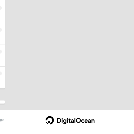
3
4
5
6
ge