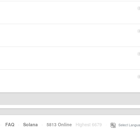
·
FAQ
·
Solana
·
5813 Online
Highest 6679
·
Select Langua