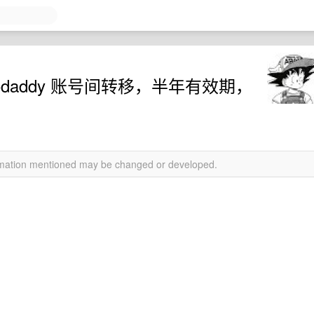
daddy 账号间转移，半年有效期，
ormation mentioned may be changed or developed.