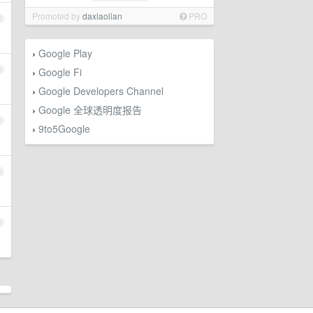
Promoted by
daxiaolian
PRO
2
Google Play
›
3
Google Fi
›
Google Developers Channel
›
Google 全球透明度报告
›
4
9to5Google
›
5
6