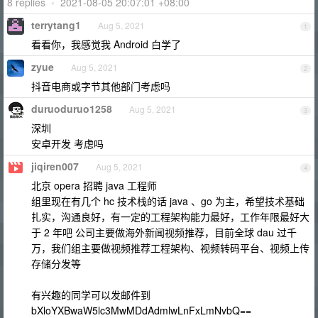
8 replies
•
2021-08-05 20:07:01 +08:00
terrytang1
Aug 5, 2021
1
看看你，我感觉我 Android 白学了
zyue
Aug 5, 2021
2
抖音电商或字节其他部门考虑吗
duruoduruo1258
Aug 5, 2021
3
深圳
安卓开发 考虑吗
jiqiren007
Aug 5, 2021
4
北京 opera 招聘 java 工程师
组里现在有几个 hc 技术栈的话 java 、go 为主，希望技术基础
扎实，沟通良好，有一定的工程架构能力最好，工作年限最好大
于 2 年吧 公司主要做海外新闻视频推荐，目前全球 dau 过千
万，我们组主要做视频推荐工程架构、视频转码平台、视频上传
存储分发等
有兴趣的同学可以发邮件到
bXloYXBwaW5lc3MwMDdAdmlwLnFxLmNvbQ==