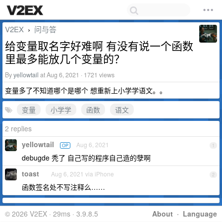
V2EX
问与答
›
给变量取名字好难啊 有没有说一个函数
里最多能放几个变量的？
By
yellowtail
at Aug 6, 2021 · 1721 views
变量多了不知道哪个是哪个 想重新上小学学语文。。
变量
小学学
函数
语文
2 replies
yellowtail
Aug 6, 2021
OP
1
debugde 秃了 自己写的程序自己造的孽啊
toast
Aug 6, 2021 via iPhone
2
函数签名处不写注释么……
© 2026 V2EX · 29ms · 3.9.8.5
About
·
Language