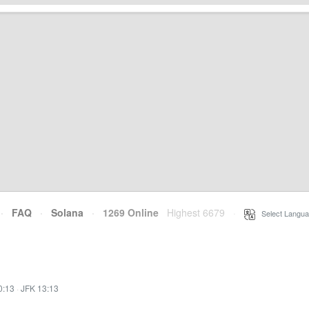
·
FAQ
·
Solana
·
1269 Online
Highest 6679
·
Select Langua
0:13
·
JFK 13:13