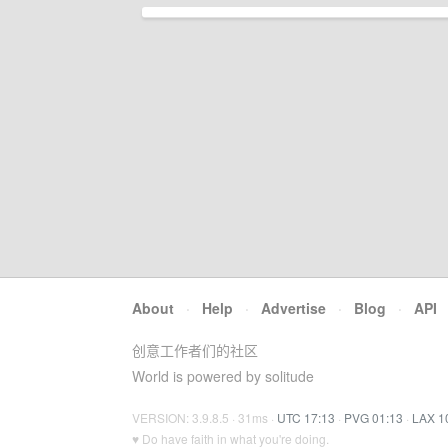
About
·
Help
·
Advertise
·
Blog
·
API
创意工作者们的社区
World is powered by solitude
VERSION: 3.9.8.5 · 31ms ·
UTC 17:13
·
PVG 01:13
·
LAX 1
♥ Do have faith in what you're doing.