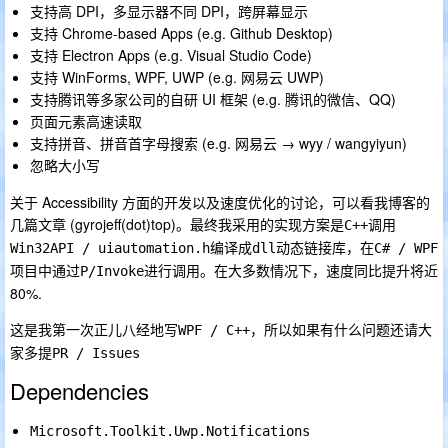
支持高 DPI，多显示器不同 DPI，跨屏幕显示
支持 Chrome-based Apps (e.g. Github Desktop)
支持 Electron Apps (e.g. Visual Studio Code)
支持 WinForms, WPF, UWP (e.g. 网易云 UWP)
支持腾讯等多家公司的自研 UI 框架 (e.g. 腾讯的微信、QQ)
页面元素高速读取
支持拼音、拼音首字母搜索 (e.g. 网易云 → wyy / wangyiyun)
忽略大小写
关于 Accessibility 方面的开发以及速度优化的讨论，可以看我博客的
几篇文章 (gyrojeff(dot)top)。最终我采用的实现方案是
调用
C++
编译成
动态链接库，在
Win32API / uiautomation.h
dll
C# / WPF
项目中通过
进行调用。在大多数情况下，速度同比提升将近
P/Invoke
80%.
这是我第一次正儿八经地写
，所以如果有什么问题还请大
WPF / C++
家多提
PR / Issues
Dependencies
Microsoft.Toolkit.Uwp.Notifications