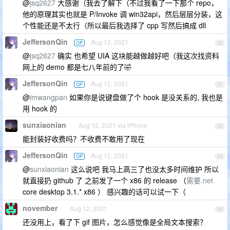
@
jsq2627
大感谢（我去了解下（不过我看了一下那个 repo，
他的原理其实也就是 P/Invoke 调 win32api，然后层层分装，这
个性能还是不太行（所以最后我选择了 cpp 写然后搞成 dll
JeffersonQin
Aug 12, 2021
OP
30
@
jsq2627
确实 也希望 UIA 这块能越做越好吧（我这次找资料
网上的 demo 都是七八年前的了🤣
JeffersonQin
Aug 12, 2021
OP
31
@
imwangpan
如果你是说键盘做了个 hook 是没关系的, 我也是
用 hook 的
sunxiaonian
Aug 12, 2021 via iPhone
32
能封装好收费吗？不收费不敢用了现在
JeffersonQin
Aug 12, 2021
OP
33
@
sunxiaonian
这么说吧 我马上高三了也没太多时间维护 所以
就直接扔 github 了 之前发了一个 x86 的 release （
需要.net
core desktop 3.1.* x86 ） 感兴趣的话可以试一下（
november
Aug 12, 2021
34
还没用上，看了下 gif 图片，怎么感觉像是全局文本搜索？