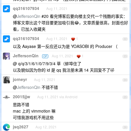
qq316107934
Aug 11, 2021
21
@
JeffersonQin
#20 看完博客后要向楼主交代一个残酷的事实：
博客文章比这个项目要更加吸引我😂，文章质量很高，封面也好
看，已加入收藏夹
qq316107934
Aug 11, 2021
1
22
以及 Aayase 第一反应还以为是 YOASOBI 的 Producer （
JeffersonQin
Aug 11, 2021
1
OP
23
@ q/q/3/1/6/1/0/7/9/3/4 草（蚌埠住了
以及貌似因为你的 id 是 qq 我注册未满 14 天回复不了🤣
jorneyr
Aug 11, 2021
24
@
JeffersonQin
不错不错
20015jjw
Aug 11, 2021 via Android
25
思路不错
mac 上的 vimmotion 嘛
可惜我游戏机不用这些
jsq2627
Aug 12, 2021
26