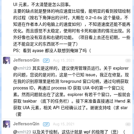
UI 元素，不太清楚是怎么回事。
主要的缺点就是整体的响应速度比较慢，能明显的看到按钮绘制
的过程（按右下角弹出的计时，大概在 0.2~0.6s 这个量级，不
知道在作者本人的电脑上的速度如何），不知道速度还能不能再
优化。而且感觉不太稳定，使用时有卡死和崩溃的情况出现。另
外好像也没有双击和右键的功能。（项目看上去还在初期，一些
还不能自定义的东西就不一一提了）
PS：看到 ayase 都没人联想到俺妹了吗（
JeffersonQin
Aug 15, 2021
OP
39
@
xml123
其实是这样的，建议使用管理员运行。关于 explorer
的问题，您说的是对的，这是一个已知 issue，我正在修复。现
在我的识别原理里是检测 foreground 窗口句柄，通过句柄获取
process ID，再通过 process ID 获取 UIA 中的第一个窗口元
素。然而问题就出在了这里。explorer 有若干个窗口，一般就会
获取 taskbar （底下的任务栏）。接下来准备直接通过 Hwnd 来
获取 UIA 元素，相关 API 已经确认过了。谢谢支持哇（求 star
（雾
JeffersonQin
Aug 15, 2021
OP
40
@
xml123
以及关于绘制，这估计就是 wpf 的极限了（悲）（