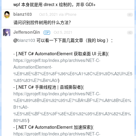
wpf 本身就是用 direct x 绘制的，并非 GDI+
bianz103
Oct 5, 2021 via iPhone
41
请问识别控件树用的什么方法？
JeffersonQin
Oct 5, 2021
OP
42
@
bianz103
可以看一下下面几篇文章（我的 blog ）：
- [.NET C# AutomationElement 获取桌面 UI 元素](
https://gyrojeff.top/index.php/archives/NET-C-
AutomationElement-
%E8%8E%B7%E5%8F%96%E6%A1%8C%E9%9D%A2UI%E5
%85%83%E7%B4%A0/
)
- [.NET C# 手撕线程池 | 县城撕裂者](
https://gyrojeff.top/index.php/archives/NET-C-
%E6%89%8B%E6%92%95%E7%BA%BF%E7%A8%8B%E6%
B1%A0-
%E5%8E%BF%E5%9F%8E%E6%92%95%E8%A3%82%E8%
80%85/
)
- [.NET C# AutomationElement 加速探索](
https://gyrojeff.top/index.php/archives/NET-C-