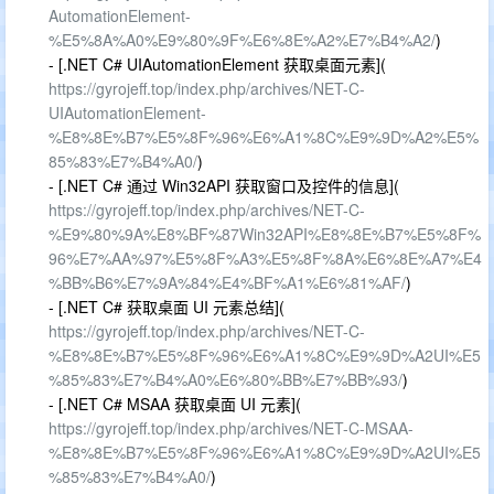
AutomationElement-
%E5%8A%A0%E9%80%9F%E6%8E%A2%E7%B4%A2/
)
- [.NET C# UIAutomationElement 获取桌面元素](
https://gyrojeff.top/index.php/archives/NET-C-
UIAutomationElement-
%E8%8E%B7%E5%8F%96%E6%A1%8C%E9%9D%A2%E5%
85%83%E7%B4%A0/
)
- [.NET C# 通过 Win32API 获取窗口及控件的信息](
https://gyrojeff.top/index.php/archives/NET-C-
%E9%80%9A%E8%BF%87Win32API%E8%8E%B7%E5%8F%
96%E7%AA%97%E5%8F%A3%E5%8F%8A%E6%8E%A7%E4
%BB%B6%E7%9A%84%E4%BF%A1%E6%81%AF/
)
- [.NET C# 获取桌面 UI 元素总结](
https://gyrojeff.top/index.php/archives/NET-C-
%E8%8E%B7%E5%8F%96%E6%A1%8C%E9%9D%A2UI%E5
%85%83%E7%B4%A0%E6%80%BB%E7%BB%93/
)
- [.NET C# MSAA 获取桌面 UI 元素](
https://gyrojeff.top/index.php/archives/NET-C-MSAA-
%E8%8E%B7%E5%8F%96%E6%A1%8C%E9%9D%A2UI%E5
%85%83%E7%B4%A0/
)