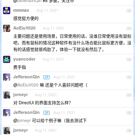
@
JeffersonQin
#8 多谢，关注中
mmmao
Aug 11, 2021
10
感觉挺方便的
AoEiuV020
Aug 11, 2021
11
主要问题还是使用场景，日常使用的话，没谁日常使用没有鼠标
吧，而有鼠标的情况这种软件有没什么场合能比鼠标更方便，没
有的话感觉就很鸡肋了，体验一下就没有然后了，
yuancoder
Aug 11, 2021
12
费手指
JeffersonQin
Aug 11, 2021
OP
13
@
AoEiuV020
嘛 还是个人喜好问题吧（
jorneyr
Aug 11, 2021
14
对 DirectUi 的界面支持怎么样？
JeffersonQin
Aug 11, 2021
OP
15
@
jorneyr
可以给个例子嘛（我去测试下
jorneyr
Aug 11, 2021
16