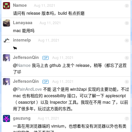
Namoe
Aug 11, 2021
2
请问有 release 版本吗，build 有点折磨
Lanayaaa
Aug 11, 2021
3
mac 能用吗
internelp
Aug 11, 2021
4
🐂
JeffersonQin
Aug 11, 2021
OP
5
@
Namoe
我马上去 github 上发个 release，稍等（都忘了这茬
了🤣
JeffersonQin
Aug 11, 2021
OP
6
@
PainAndLove
不能 这个是用 win32api 实现的主要功能，不过
mac 也有相应的 accessibility 接口，可以了解一下 applescript
（ osascript ）以及 Inspector 工具。我现在不用 mac 了，以前
用了很多年，玩过这方面的东西。
gauzung
Aug 11, 2021
7
一直在用浏览器端的 vimium，也想着有没有浏览器以外也有类