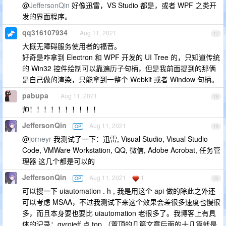
@
JeffersonQin
好像迅雷，VS Studio 都是，或者 WPF 之类开
发的界面程序。
qq316107934
Aug 11, 2021
17
大概无障碍服务使用者的福音。
好奇是咋拿到 Electron 和 WPF 开发的 UI Tree 的，只知道传统
的 Win32 控件绘制可以靠遍历子句柄，但是我前面提到的那俩
是自己做的渲染，只能拿到一整个 Webkit 或者 Window 句柄。
pabupa
Aug 11, 2021
18
帅！！！！！！！！！！
JeffersonQin
Aug 11, 2021
OP
19
@
jorneyr
我测试了一下：迅雷, Visual Studio, Visual Studio
Code, VMWare Workstation, QQ, 微信, Adobe Acrobat, 任务管
理器 这几个都是可以的
JeffersonQin
Aug 11, 2021
1
OP
20
可以搜一下 uiautomation . h , 我是用这个 api 做的除此之外还
可以考虑 MSAA，不过我测试下来这个效果会差很多速度也慢很
多，而且本身要也要比 uiautomation 老很多了。我博客上有具
体的记录：gyrojeff 点 top （置顶的几篇文章后面的十几篇就是