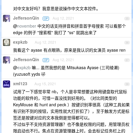
对中文友好吗？我意思是说操作中文文本控件。
JeffersonQin
Aug 12, 2021
OP
35
@
november
中文的话支持拼音和拼音首字母搜索 可以看那个
edge 的例子 "搜索框" 我打了 "ss" 就跳出来了
expkzb
Aug 12, 2021
36
我看这个 ayase 有点眼熟，原来是我认识的女演员 ayase ren
JeffersonQin
Aug 12, 2021
OP
37
@
expkzb
嘛... 虽然我想的是 Mitsukasa Ayase (三司绫濑)
(yuzusoft yyds 🤣
xml123
Aug 15, 2021
38
试用了一下感觉非常 nb，个人是非常想要这种用键盘取代鼠标
功能的软件的，可惜一直没找到好用的。（对比同类型的
KeyMouse 和 hunt and peck ）按键识别率很高（这种工具如果
有识别不到的按钮，实用性就大打折扣了），至于触发方式是标
签还是按键对应的文本我倒是觉得都可以。
不过似乎不支持资源管理器？也不像是权限的问题，用管理员权
限启动也不行。焦点在资源管理器上时，会去标记任务栏上的