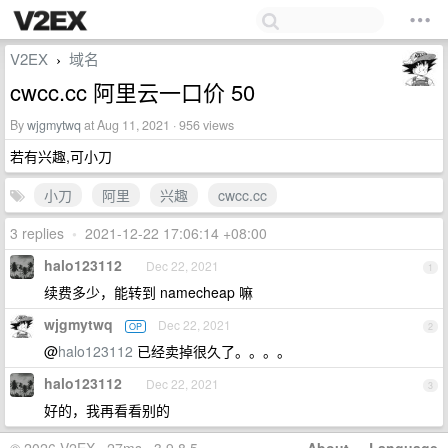
V2EX
域名
›
cwcc.cc 阿里云一口价 50
By
wjgmytwq
at Aug 11, 2021 · 956 views
若有兴趣,可小刀
小刀
阿里
兴趣
cwcc.cc
3 replies
•
2021-12-22 17:06:14 +08:00
halo123112
Dec 22, 2021
1
续费多少，能转到 namecheap 嘛
wjgmytwq
Dec 22, 2021
OP
2
@
halo123112
已经卖掉很久了。。。。
halo123112
Dec 22, 2021
3
好的，我再看看别的