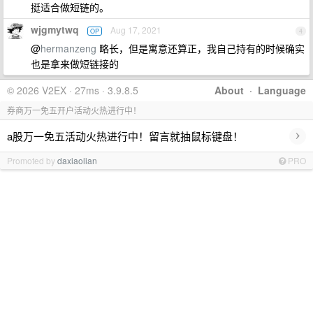
挺适合做短链的。
wjgmytwq
Aug 17, 2021
OP
4
@
hermanzeng
略长，但是寓意还算正，我自己持有的时候确实
也是拿来做短链接的
© 2026 V2EX · 27ms · 3.9.8.5
About
·
Language
券商万一免五开户活动火热进行中！
›
a股万一免五活动火热进行中！留言就抽鼠标键盘！
Promoted by
daxiaolian
PRO