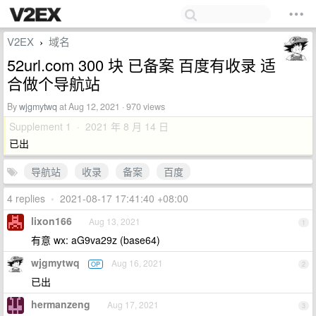
V2EX
域名
›
52url.com 300 块 已备案 百度有收录 适
合做个导航站
By
wjgmytwq
at Aug 12, 2021 · 970 views
Supplement 1 · 2021 年 8 月 14 日
已出
导航站
收录
备案
百度
4 replies
•
2021-08-17 17:41:40 +08:00
lixon166
Aug 13, 2021
1
有意 wx: aG9va29z (base64)
wjgmytwq
Aug 16, 2021
OP
2
已出
hermanzeng
Aug 17, 2021
3