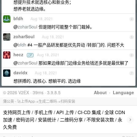
想提升技术就选核心和新业务；
想养老就选边缘。
bfdh
Aug 18, 2021
4
@
zoharSoul
但是随时可能整个部门裁掉。
zoharSoul
Aug 18, 2021
5
@
bfdh
#4 一般产品研发都是优先异动 /转部门的. 问题不大
hecz
Aug 18, 2021
OP
6
@
zoharSoul
那如果边缘部门边缘业务给钱还多就是最优解了
davidx
Aug 18, 2021
7
想拼搏的, 选核心. 想躺平的, 选边缘
© 2026 V2EX · 39ms · 3.9.8.5
About
·
Language
蒲公英 - 🚀上传App→生成二维码→扫码安装
支持网页上传 / 手机上传 / API 上传 / CI-CD 集成 / 全球 CDN
›
加速 / 密码访问 / 安装统计 / 二维码分享 / 不限安装次数 / 永
久免费