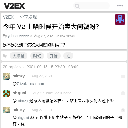
V2EX
分享发现
›
今年 V2 上啥时候开始卖大闸蟹呀？
By
yuhuan66666
at Aug 27, 2021 · 5164 views
是不是又到了该吃大闸蟹的时候了？
大闸蟹
时候
开始
啥
29 replies
•
2021-09-15 15:23:30 +08:00
mimzy
Aug 27, 2021
1
@
7dzxtaobaocom
hhguai
Aug 27, 2021 via iPhone
2
@
mimzy
这家大闸蟹怎么样？ v 站上看起来买的人还不少
mimzy
Aug 27, 2021
3
@
hhguai
#2 可以看下历史帖子 卖好多年了 口碑如何帖子里都
有回复