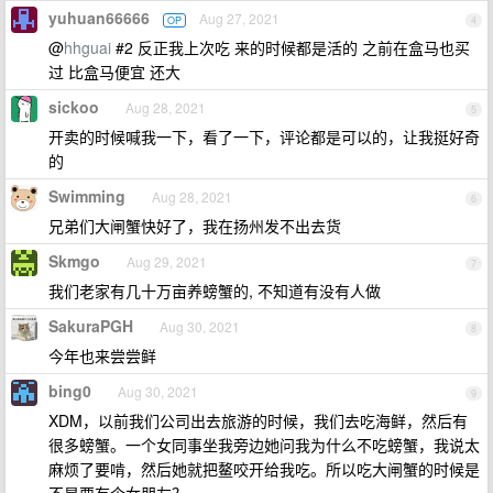
yuhuan66666
Aug 27, 2021
OP
4
@
hhguai
#2 反正我上次吃 来的时候都是活的 之前在盒马也买
过 比盒马便宜 还大
sickoo
Aug 28, 2021
5
开卖的时候喊我一下，看了一下，评论都是可以的，让我挺好奇
的
Swimming
Aug 28, 2021
6
兄弟们大闸蟹快好了，我在扬州发不出去货
Skmgo
Aug 29, 2021
7
我们老家有几十万亩养螃蟹的, 不知道有没有人做
SakuraPGH
Aug 30, 2021
8
今年也来尝尝鲜
bing0
Aug 30, 2021
9
XDM，以前我们公司出去旅游的时候，我们去吃海鲜，然后有
很多螃蟹。一个女同事坐我旁边她问我为什么不吃螃蟹，我说太
麻烦了要啃，然后她就把鳌咬开给我吃。所以吃大闸蟹的时候是