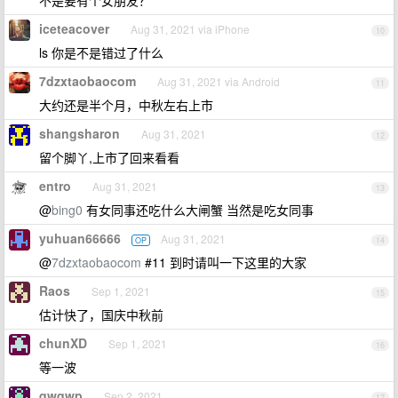
不是要有个女朋友？
iceteacover
Aug 31, 2021 via iPhone
10
ls 你是不是错过了什么
7dzxtaobaocom
Aug 31, 2021 via Android
11
大约还是半个月，中秋左右上市
shangsharon
Aug 31, 2021
12
留个脚丫,上市了回来看看
entro
Aug 31, 2021
13
@
bing0
有女同事还吃什么大闸蟹 当然是吃女同事
yuhuan66666
Aug 31, 2021
OP
14
@
7dzxtaobaocom
#11 到时请叫一下这里的大家
Raos
Sep 1, 2021
15
估计快了，国庆中秋前
chunXD
Sep 1, 2021
16
等一波
qwqwp
Sep 2, 2021
17